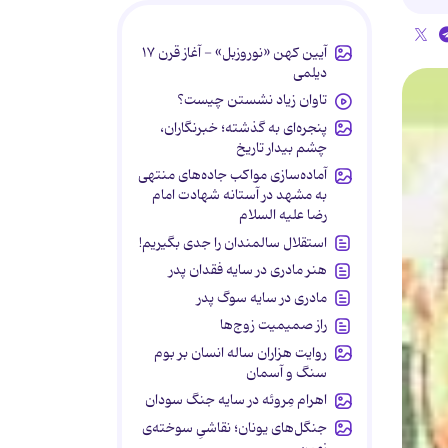
آیین کهن «نوروزبل» - آغاز قرن ۱۷
دیلمی
تاوان زیاد نشستن چیست؟
پنجره‌ای به گذشته؛ خبرنگاران،
چشم بیدار تاریخ
آماده‌سازی مواکب جاده‌های منتهی
به مشهد در آستانه شهادت امام
رضا علیه السلام
استقلال سالمندان را جدی بگیریم!
هنر مادری در سایه‌ فقدان پدر
مادری در سایه سوگ پدر
راز صمیمیت زوج‌ها
روایت هزاران ساله انسان بر بوم
سنگ و آسمان
اهرام مِروئه در سایه جنگ سودان
جنگل‌های یونان؛ نقاشیِ سوخته‌ی
زمین