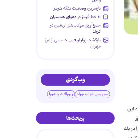
تازه‌ترین وضعیت تنگه هرمز
۱۰ خط قرمز در دعوای همسران
جمع‌آوری موکب‌های اربعین در
کربلا
بازگشت زوار اربعین حسینی از مرز
مهران
وب‌گردی
سرویس خواب نوزاد
زیورآلات پاندورا
 این
پربحث‌ها
ق
 در یك