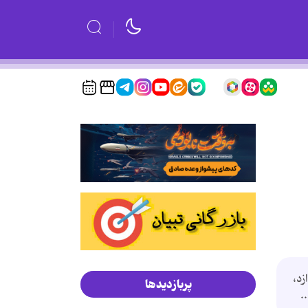
زد،
پربازدیدها
.