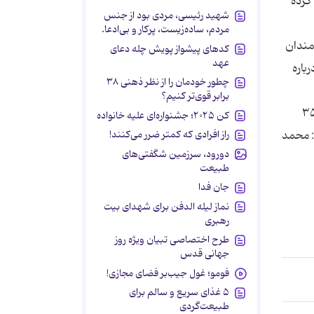
كرده
شهید رئیسی، مردی بود از جنس
مردم، ساده‌زیست، پرکار و بی‌ادعا.
ایشگاه سالمندان
کدهای پیشواز پویش چله دعای
عهد
باره
چطور خودمان را از نظر ذهنی ۳۸
برابر قوی‌تر کنیم؟
ند در زادگاه و خانه قدیمی نیما یوشیج می گذرد، كه به خاطر ضبط این تصاویر خواهر نیما پس از ۳۵
کن ۲۰۲۵؛ جشنواره‌ای علیه خانواده
: محمد
راز افرادی که کمتر ضرر می‌کنند!
دورود، سرزمین شگفتی‌های
طبیعت
جان فدا
نماز لیله الدفن برای شهدای بیت
رهبری
طرح اختصاصی تبیان ویژه روز
جهانی قدس
فومو؛ غول جیب‌بر فضای مجازی!
۵ غذای سریع و سالم برای
طبیعت‌گردی