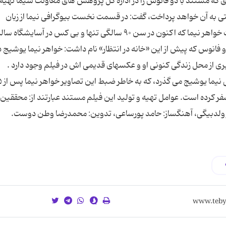
كه مستند با دو فانوس را در اداره كل پژوهش های معاونت سیما تهیه 
ه آن خواهد پرداخت، گفت: در قسمت نخست بیوگرافی نیما از زبان
خواهرش تعریف می شود و قسمت دیگر به شخصیت خواهر نیما كه اكنون در سن ۹۰ سالگی تنها و بی كس در آس
فانوس كه پیش از این «خانه در انتظار» نام داشت: خواهر نیما یوشیج در
از محل زندگی كنونی او و عكسهای قدیمی اش در فیلم وجود دارد .
همچنین بخشی از این مست
 سفر كرده است. عوامل تهیه و تولید این فیلم مستند عبارتند از: محققین
 ولدبیگی، آهنگساز: حامد پورساعی، تدوین: محمدرضا وطن دوست.