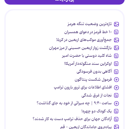
تازه‌ترین وضعیت تنگه هرمز
۱۰ خط قرمز در دعوای همسران
جمع‌آوری موکب‌های اربعین در کربلا
بازگشت زوار اربعین حسینی از مرز مهران
شاه کلید دوستی با حضرت امیر
اوکراین سند منگوله‌دار آمریکا!
آگاهی بدون فرسودگی
فرمول شکست پنتاگون
افشای اطلاعات برای ترور بارون ترامپ
نجات از غرق شدگی
ساعت ۹:۴۰ | چه میراثی از خود به جای گذاشت؟
یک کودک دو چهره!
آزادگان جهان برای حذف ترامپ دست به کار شدند؟
پیاده‌روی جاماندگان اربعین - قم