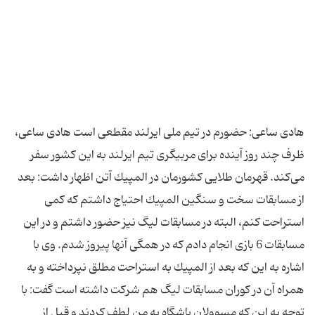
هادی ساعی: حضورم در تیم ملی ایرلند مقطعی است هادی ساعی،
ظرف چند روز آینده برای مربیگری تیم ایرلند به این كشور سفر
می‌كند. قهرمان طلایی كشورمان در المپیك آتن اظهار داشت: بعد
از مسابقات سخت و سنگین المپیك احتیاج داشتم كه كمی
استراحت كنم،‌ البته در مسابقات لیگ نیز حضور داشتم و در این
مسابقات 6 بازی انجام دادم كه در همگی آنها پیروز شدم. وی با
اشاره به این كه بعد از المپیك به استراحت مطلق نپرداخته و به
همراه آن در كوران مسابقات لیگ هم شركت داشته است گفت: با
توجه به این كه مسوولان باشگاه به من لطف كردند و قبل از