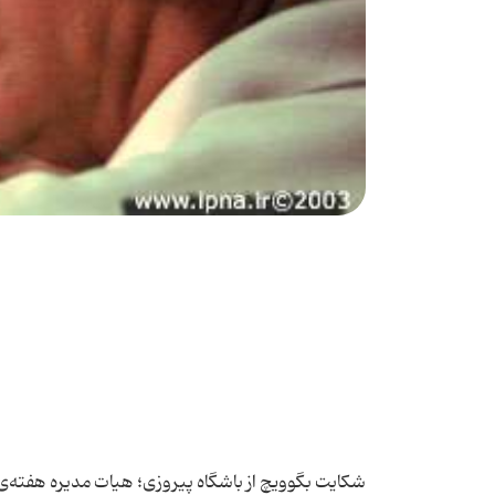
شكایت بگوویچ از باشگاه پیروزی؛ هیات مدیره هفته‌