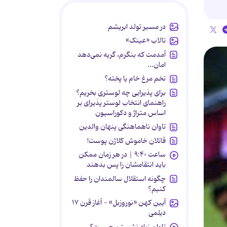
در مسیر تولد ابریشم
تالاب «عینک»
آمدمت که بنگرم، گریه نمی‌دهد
امان...
تخم مرغ خام یا پخته؟
برای پذیرایی چه لوستری بخریم؟
راهنمای انتخاب لوستر پذیرای بر
اساس متراژ و دکوراسیون
تاوان ناهماهنگی پنهان والدین
قاتلان خاموش کلاژن پوست!
ساعت ۹:۴۰ | در هر زمان ممکن
باید انتقامشان را پس بدهند
چگونه استقلال سالمندان را حفظ
کنیم؟
آیین کهن «نوروزبل» - آغاز قرن ۱۷
دیلمی
تاوان زیاد نشستن چیست؟