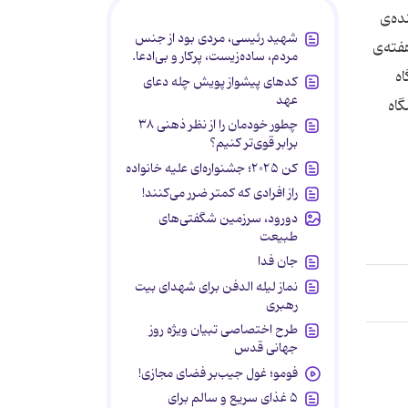
ده‌ی
شهید رئیسی، مردی بود از جنس
فته‌ی
مردم، ساده‌زیست، پرکار و بی‌ادعا.
ه
کدهای پیشواز پویش چله دعای
عهد
گاه
چطور خودمان را از نظر ذهنی ۳۸
برابر قوی‌تر کنیم؟
کن ۲۰۲۵؛ جشنواره‌ای علیه خانواده
راز افرادی که کمتر ضرر می‌کنند!
دورود، سرزمین شگفتی‌های
طبیعت
جان فدا
نماز لیله الدفن برای شهدای بیت
رهبری
طرح اختصاصی تبیان ویژه روز
جهانی قدس
فومو؛ غول جیب‌بر فضای مجازی!
۵ غذای سریع و سالم برای