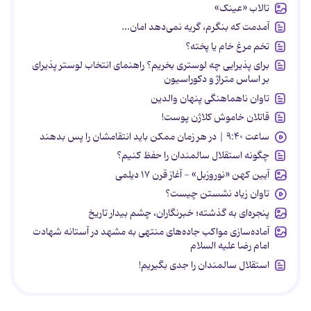
تالاب «عینک»
آمدمت که بنگرم، گریه نمی‌دهد امان...
تخم مرغ خام یا پخته؟
برای پذیرایی چه لوستری بخریم؟ راهنمای انتخاب لوستر پذیرای
بر اساس متراژ و دکوراسیون
تاوان ناهماهنگی پنهان والدین
قاتلان خاموش کلاژن پوست!
ساعت ۹:۴۰ | در هر زمان ممکن باید انتقامشان را پس بدهند
چگونه استقلال سالمندان را حفظ کنیم؟
آیین کهن «نوروزبل» - آغاز قرن ۱۷ دیلمی
تاوان زیاد نشستن چیست؟
پنجره‌ای به گذشته؛ خبرنگاران، چشم بیدار تاریخ
آماده‌سازی مواکب جاده‌های منتهی به مشهد در آستانه شهادت
امام رضا علیه السلام
استقلال سالمندان را جدی بگیریم!