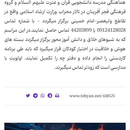
هماهنگی مدرسه دانشجویی قرآن و عترت علیهم السلام و گروه
فرهنگی فجر آفرینان در تالار محراب وزارت ارشاد اسلامی واقع در
تقاطع ولیعصر-امام خمینی برگزار می‏گردد - با شماره تماس
09124128028 یا 44203899 تماس حاصل نمایند.در این مراسم
که به شیوه‏ای خلاق و دانش آموز محور برگزار می‏گردد بسته های
هوش و خلاقیت در اختیار کودکان قرار می‏گیرد که باید طی برنامه
کاردستی را انجام داده و دفتر چه را تکمیل نمایند. اولویت با
مدارسی است که زودتر تماس می‏گیرند.