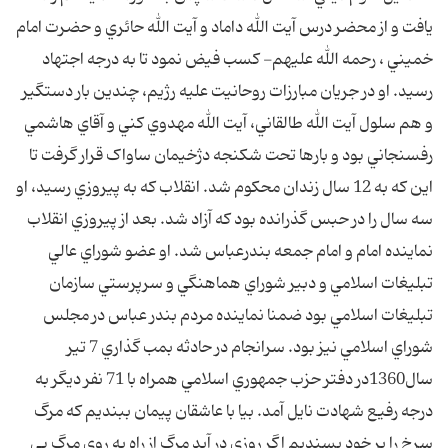
يافت و از محضر درس آيت الله داماد و آيت الله حائري و حضرت امام
خميني ، رحمه الله عليهم- کسب فيض نمود تا به درجه اجتهاد
رسيد. او در جريان مبارزات روحانيت عليه رژيم، چندين بار دستگير
و هم سلول آيت الله طالقاني، آيت الله مهدوي کني و آقاي هاشمي
رفسنجاني بود و بارها تحت شکنجه دژخيمان ساواک قرار گرفت تا
اين که به 12 سال زندان محکوم شد. انقلاب که به پيروزي رسيد، او
سه سال را در حبس گذرانده بود که آزاد شد. بعد از پيروزي انقلاب
نماينده امام و امام جمعه بندرعباس شد. او عضو شوراي عالي
تبليغات اسلامي و دبير شوراي هماهنگي و سرپرستي سازمان
تبليغات اسلامي بود ضمنا نماينده مردم بندر عباس در مجلس
شوراي اسلامي نيز بود. سرانجام در حادثه بمب گذاري 7 تير
سال1360در دفتر حزب جمهوري اسلامي همراه با 71 نفر ديگر به
درجه رفيع شهادت نايل آمد. بيا با عاشقان پيمان ببنديم که مرگ
سرخ را بر خود پسنديم اگر روزي در آيد مرگ از راه به روي مرگ بي