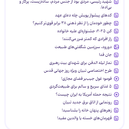
شهید رئیسی، مردی بود از جنس مردم، ساده‌زیست، پرکار و
بی‌ادعا.
کدهای پیشواز پویش چله دعای عهد
چطور خودمان را از نظر ذهنی ۳۸ برابر قوی‌تر کنیم؟
کن ۲۰۲۵؛ جشنواره‌ای علیه خانواده
راز افرادی که کمتر ضرر می‌کنند!
دورود، سرزمین شگفتی‌های طبیعت
جان فدا
نماز لیله الدفن برای شهدای بیت رهبری
طرح اختصاصی تبیان ویژه روز جهانی قدس
فومو؛ غول جیب‌بر فضای مجازی!
۵ غذای سریع و سالم برای طبیعت‌گردی
نتیجه حمله آمریکا به ایران چیست؟
رونمایی از اتاق برق جدید تبیان
زهرهای پنهان خانه را بشناسید!
قهرمان‌های خسته یا والدین مفید!