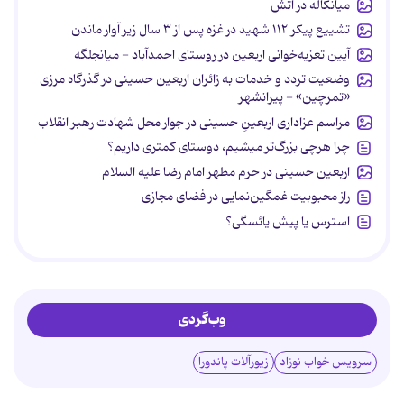
میانکاله در آتش
تشییع پیکر ۱۱۲ شهید در غزه پس از ۳ سال زیر آوار ماندن
آیین تعزیه‌خوانی اربعین در روستای احمدآباد - میانجلگه
وضعیت تردد و خدمات به زائران اربعین حسینی در گذرگاه مرزی
«تمرچین» - پیرانشهر
مراسم عزاداری اربعینِ حسینی در جوار محل شهادت رهبر انقلاب
چرا هرچی بزرگ‌تر میشیم، دوستای کمتری داریم؟
اربعین حسینی در حرم مطهر امام رضا علیه السلام
راز محبوبیت غمگین‌نمایی در فضای مجازی
استرس یا پیش یائسگی؟
وب‌گردی
سرویس خواب نوزاد
زیورآلات پاندورا