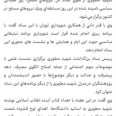
شهید مطهری از سوي ستاد كل نيروهاي مسلح، روز عقیدتی
سیاسی ناميده شده در اين روز مسابقه‌اي ويژه نيروهاي مسلح در
كشور برگزار مي‌شود.
وي با قدر داني از همكاري شهرداري تهران با اين ستاد گفت: با
برنامه ریزی انجام شده قرار است شهرداری برنامه تبلیغاتی
مناسبي جهت این ایام و همایش ها و نشست های محوری این
ستاد انجام دهد.
رییس ستاد بزرگداشت شهید مطهری برگزاری نشست علمی با
موضوعات مهم اجتماعی از جمله اصلاح الگوی مصرف، دهه
پیشرفت و عدالت و دیگر موضوع‌ها با حضور اندیشمندان و
پژوهشگران در منزل شهید مطهری را از ديگر برنامه‌هاي اين ستاد
عنوان كرد.
وي گفت: در اين هفته با اهداء کتاب آینده انقلاب اسلامی نوشته
شهید مطهری به اساتید دانشگاه‌ها، اهداي لوح فشرده شصت