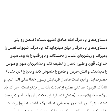
دستاوردهای یاد مرگ امام صادق (علیه‎السلام) ضمن روایتی،
دستاوردهای یاد مرگ را بیان می‎فرماید که: یاد مرگ، شهوات نفس را
بمیراند و ریشه‎هاى غفلت را بخشكاند و باور قلب را به وعده‎هاى
خداوند قوى و طبع انسان را لطیف كند و نشانه‎هاى هوى و هوس
را مى‎شكند و آتش حرص و طمع را خاموش كند و دنیا را (نزد بنده)
حقیر نماید. و این است معناى فرمایش رسول خدا(صلی الله علیه و
آله) كه فرمود: ساعتى تفكر، از عبادت یك سال بهتر است . چرا كه یاد
مرگ، طناب‎هاى خمیه(زندگى) دنیا را باز مى‎كند و آن را به آخرت پیوند
دهد و هر كس با چنین توصیفى به یاد مرگ باشد، به نزول رحمت