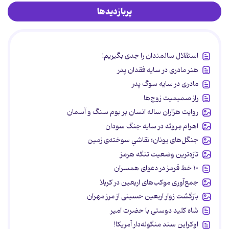
پربازدیدها
استقلال سالمندان را جدی بگیریم!
هنر مادری در سایه‌ فقدان پدر
مادری در سایه سوگ پدر
راز صمیمیت زوج‌ها
روایت هزاران ساله انسان بر بوم سنگ و آسمان
اهرام مِروئه در سایه جنگ سودان
جنگل‌های یونان؛ نقاشیِ سوخته‌ی زمین
تازه‌ترین وضعیت تنگه هرمز
۱۰ خط قرمز در دعوای همسران
جمع‌آوری موکب‌های اربعین در کربلا
بازگشت زوار اربعین حسینی از مرز مهران
شاه کلید دوستی با حضرت امیر
اوکراین سند منگوله‌دار آمریکا!