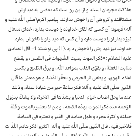
حالى كه ضعیف و ناتوان است . مرگ، وسیله نجات مخلصان و
هلاكت مجرمان است، و از این رو است كه بعضى به دیدارش
مشتاقند و گروهى آن را خوش ندارند. پیامبر اکرم(صلی الله علیه و
آله) فرمود: آن كسى كه لقاى خداوند را دوست بدارد، خداى متعال
نیز دیدار او را دوست دارد و آن كس كه دیدار او را ناخوش بدارد،
خداوند نیز دیدارش را ناخوش دارد.(1) پی نوشت: 1- قال الصّادق
علیه السّلام : «ذكر الموت یمیت الشّهوات فى النّفس، و یقطع
منابت الغفلة، و یقوّى القلب بمواعد الله، و یرقّ الطّبع و یكسر
اعلام الهوى، و یطفى نار الحرص و یحقّر الدّنیا. و هو معنى ما قال
النّبىّ صلّى اللّه علیه و آله: فكر ساعة خیر من عبادة سنة، و ذلك
عند ما یحلّ اطناب خیام الدّنیا و یشدّها فى الاخرة، ولا یشكّ بنزول
الرّحمة عند ذكر الموت بهذه الصّفة . و من لا یعتبر بالموت و قلّة
حیلته و كثرة عجزه و طول مقامه فى القبر و تحیّره فى القیامة،
فلاخیر فیه . قال النّبىّ صلّى الله علیه و آله: اكثروا ذكر هادم اللّذّات