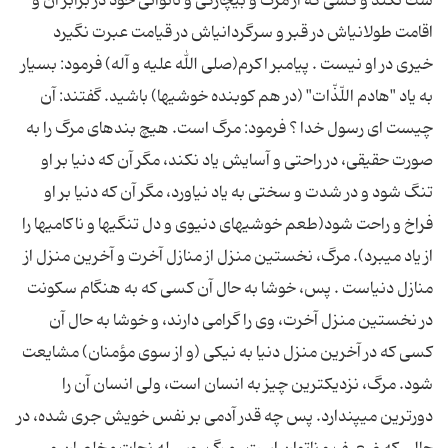
شك نكند و كسى كه از مرگ و بیچارگى و ناتوانى خود در برابر آن و
اقامت طولانى‎اش در قبر و سرگردانى‎اش در قیامت عبرت نگیرد
خیرى در او نیست . پیامبر اکرم(صلی الله علیه و آله) فرمود: بسیار
به یاد "هادم اللّذّات" (در هم كوبنده خوشى‎ها) باشید. گفتند: آن
چیست اى رسول خدا ؟ فرمود: مرگ است. هیچ بنده‎اى مرگ را به
صورت حقیقی، در راحتى و آسایش یاد نكند، مگر آن كه دنیا بر او
تنگ شود و در شدت و سختى به یاد نیاورد، مگر آن كه دنیا بر او
فراخ و راحت شود(طعم خوشى‎هاى دنیوى و دل تنگى‎ها و ناكامى‎ها را
از یاد مى‎برد). مرگ، نخستین منزل از منازل آخرت و آخرین منزل از
منازل دنیاست . پس، خوشا به حال آن كسى كه به هنگام سكونت
در نخستین منزل آخرت، وى را گرامى دارند، و خوشا به حال آن
كسى كه در آخرین منزل دنیا به نیكى (و از سوى مؤمنان) مشایعت
شود. مرگ، نزدیك‎ترین چیز به انسان است، ولى انسان آن را
دورترین مى‎پندارد. پس چه قدر آدمى بر نفس خویش جرى شده، در