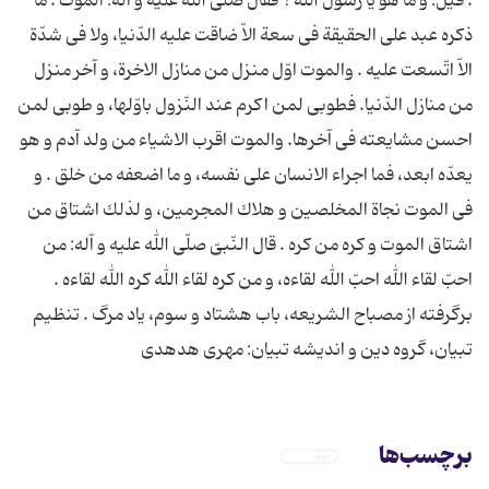
. قیل: و ما هو یا رسول الله ؟ فقال صلّى الله علیه و آله: الموت . ما
ذكره عبد على الحقیقة فى سعة الاّ ضاقت علیه الدّنیا، ولا فى شدّة
الاّ اتّسعت علیه . والموت اوّل منزل من منازل الاخرة، و آخر منزل
من منازل الدّنیا. فطوبى لمن اكرم عند النّزول باوّلها، و طوبى لمن
احسن مشایعته فى آخرها. والموت اقرب الاشیاء من ولد آدم و هو
یعدّه ابعد، فما اجراء الانسان على نفسه، و ما اضعفه من خلق . و
فى الموت نجاة المخلصین و هلاك المجرمین، و لذلك اشتاق من
اشتاق الموت و كره من كره . قال النّبىّ صلّى الله علیه و آله: من
احبّ لقاء الله احبّ الله لقاءه، و من كره لقاء الله كره الله لقاءه .
برگرفته از مصباح الشریعه، باب هشتاد و سوم، یاد مرگ . تنظیم
تبیان، گروه دین و اندیشه تبیان: مهری هدهدی
برچسب‌ها