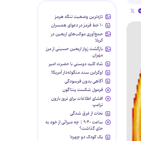
تازه‌ترین وضعیت تنگه هرمز
۱۰ خط قرمز در دعوای همسران
جمع‌آوری موکب‌های اربعین در
کربلا
بازگشت زوار اربعین حسینی از مرز
مهران
شاه کلید دوستی با حضرت امیر
اوکراین سند منگوله‌دار آمریکا!
آگاهی بدون فرسودگی
فرمول شکست پنتاگون
افشای اطلاعات برای ترور بارون
ترامپ
نجات از غرق شدگی
ساعت ۹:۴۰ | چه میراثی از خود به
جای گذاشت؟
یک کودک دو چهره!