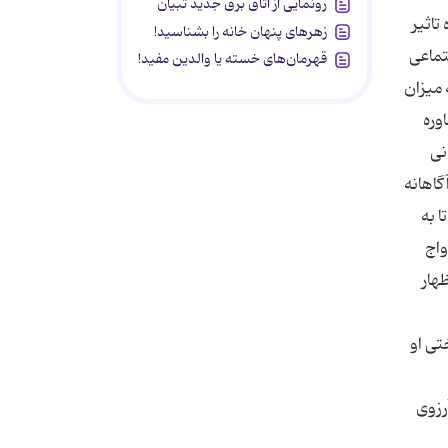
رونمایی از اتاق برق جدید تبیان
تاثیر
زهرهای پنهان خانه را بشناسید!
تماعی
قهرمان‌های خسته یا والدین مفید!
 میزان
وره
نی
گاهانه
ا به
واج
هار
تی او
رزوی