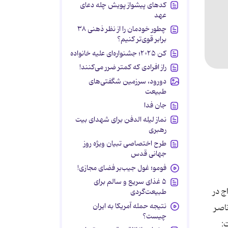
کدهای پیشواز پویش چله دعای
عهد
چطور خودمان را از نظر ذهنی ۳۸
برابر قوی‌تر کنیم؟
کن ۲۰۲۵؛ جشنواره‌ای علیه خانواده
راز افرادی که کمتر ضرر می‌کنند!
دورود، سرزمین شگفتی‌های
طبیعت
جان فدا
نماز لیله الدفن برای شهدای بیت
رهبری
طرح اختصاصی تبیان ویژه روز
جهانی قدس
فومو؛ غول جیب‌بر فضای مجازی!
۵ غذای سریع و سالم برای
ج در
طبیعت‌گردی
نتیجه حمله آمریکا به ایران
ناصر
چیست؟
: