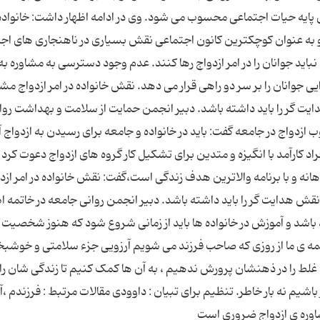
پایه حیات اجتماعی محسوب می شود. وی در ادامه اظهار داشت: خانواده 
د و به عنوان کوچکترین کانون اجتماعی نقش بسیاری در ناهنجاری های اج
ه نباید جوانان را در امر ازدواج رها کنند. عدم وجود دسترسی به مشاوره به
جوانان را بر سر دو راهی قرار می دهد. نقش خانواده در امر ازدواج مشا
 گر را باید داشته باشد. دبیر انجمن حمایت از سلامت و بهداشت روا
دواج در جامعه گفت: باید در خانواده و جامعه برای رسیدن به ازدواج آ
راد کارآمد با انگیزه و متدین برای تشکیل کار گروه های ازدواج دعوت کرد ت
هانه و با برنامه والاترین هدف زندگی است،گفت: نقش خانواده در امر ازد
 هدایت گر را باید داشته باشد. دبیر انجمن روانی جامعه در خاتمه اظ
ید باشد و آموزش در خانواده ها باید از زمانی شروع شود که هنوز شخصیت
ه ی ما از روزی که صاحب فرزند می شویم آرزویی جزء سلامتی و خوشبخ
یی غلط را در ذهنشان پرورش ندهیم ، به آن ها کمک کنیم تا زندگی شان را
اشیم نه بار خاطر. تنظیم برای تبیان : داوودی مقالات مرتبط : فرزندم ،آ
مشاوره ی ازدواج ضروری است