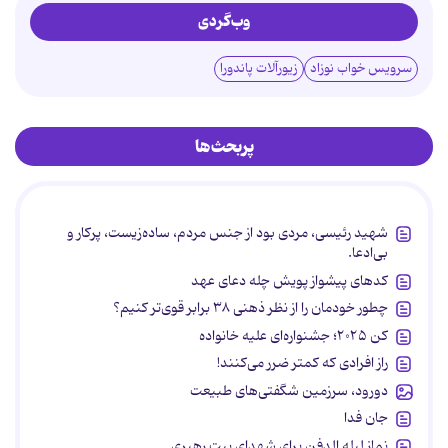
وب‌گردی
سرویس خواب نوزاد
زیورآلات پاندورا
پربحث‌ها
شهید رئیسی، مردی بود از جنس مردم، ساده‌زیست، پرکار و
بی‌ادعا.
کدهای پیشواز پویش چله دعای عهد
چطور خودمان را از نظر ذهنی ۳۸ برابر قوی‌تر کنیم؟
کن ۲۰۲۵؛ جشنواره‌ای علیه خانواده
راز افرادی که کمتر ضرر می‌کنند!
دورود، سرزمین شگفتی‌های طبیعت
جان فدا
نماز لیله الدفن برای شهدای بیت رهبری