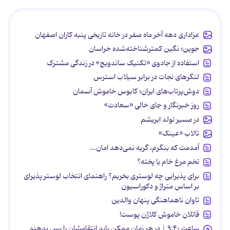
عزاداری دهه آخر ماه صفر در خانه تاریخی پنبه کاران اصفهان
جوین؛ نگین کمترشناخته‌شده خراسان
استفاده از جادوی «تکنیک ساندویچ» در زندگی مشترک
لنگرهای نجات در برابر سیلاب استرس
دوش‌پرتاب‌های ایران؛ کابوس خاموش آسمان
روز خبرنگار و جای خالی «سعادت»
در مسیر تولد ابریشم
تالاب «عینک»
آمدمت که بنگرم، گریه نمی‌دهد امان...
تخم مرغ خام یا پخته؟
برای پذیرایی چه لوستری بخریم؟ راهنمای انتخاب لوستر پذیرای
بر اساس متراژ و دکوراسیون
تاوان ناهماهنگی پنهان والدین
قاتلان خاموش کلاژن پوست!
ساعت ۹:۴۰ | در هر زمان ممکن باید انتقامشان را پس بدهند