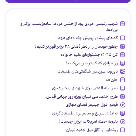
شهید رئیسی، مردی بود از جنس مردم، ساده‌زیست، پرکار و
بی‌ادعا.
کدهای پیشواز پویش چله دعای عهد
چطور خودمان را از نظر ذهنی ۳۸ برابر قوی‌تر کنیم؟
کن ۲۰۲۵؛ جشنواره‌ای علیه خانواده
راز افرادی که کمتر ضرر می‌کنند!
دورود، سرزمین شگفتی‌های طبیعت
جان فدا
نماز لیله الدفن برای شهدای بیت رهبری
طرح اختصاصی تبیان ویژه روز جهانی قدس
فومو؛ غول جیب‌بر فضای مجازی!
۵ غذای سریع و سالم برای طبیعت‌گردی
نتیجه حمله آمریکا به ایران چیست؟
رونمایی از اتاق برق جدید تبیان