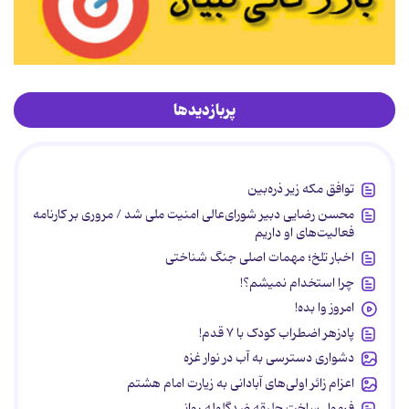
پربازدیدها
توافق مکه زیر ذره‌بین
محسن رضایی دبیر شورای‌عالی امنیت ملی شد / مروری بر کارنامه
فعالیت‌های او داریم
اخبار تلخ؛ مهمات اصلی جنگ شناختی
چرا استخدام نمیشم؟!
امروز وا بده!
پادزهر اضطراب کودک با ۷ قدم!
دشواری دسترسی به آب در نوار غزه
اعزام زائر اولی‌های آبادانی به زیارت امام هشتم
فرمول ساخت جلیقه ضدگلوله روانی