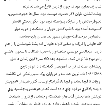
شب‌ زنده‌داري بود که چون از درس فارغ مي‌شدند ترنم
چشمانشان، باران ذکر حضرت دوست بود. سال‌ها حجره‌نشيني،
نيلوفر جانش را از غبارگاه پيراسته کرده بود. نگون‌بختي افسار
گسيخته آمده بود تا قلب کشور خوبان را بشکند و حريم ديار
عاشقان را در حماقت خويش بسوزاند. صداي پاي حماسه،
گام‌هايش را لرزاند و صفير گلوله‌هايمان انديشة شومشان را از هم
دريد. عبدالعلي يوسفي حنظله‌وار به جبهه شتافت تا سبوي عاشقي
را در موج بلا نوش کند. شلمچه وعده‌گاه سرخ‌گون زندان عاشق
پيشه‌اي است که تن به آهن‌هاي گداخته داد. او در تاريخ
1/5/1368 ناب‌ترين حماسه را در پايان برگ سبز زندگي‌اش نگاشت
او رفت تا فردا بماند و فردا يادگار ايثار اوست. گلزار شهداي «درويش
داود» يادگاري درخود جاي داده است که در هر عصر پنج‌شنبه بوي
تربتش شقا بخش قلب‌هاي شکسته و جامانده از کاروان شهادت
است. «روحش شد و راهش جاودانه باد» خاطرات ايشان‌ آن‌ شب‌