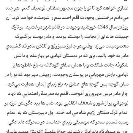
طنازي خواهد کرد تا تو را چون مجنون‌صفتان توصيف کنم. هر چند
مي‌دانم درخشش وجودت قلم احساسم را شرمنده خواهد کرد. آن
روز در سال 1345 خورشيد وجودت در قائم‌شهر درخشيد. بر تارک
جبينت هاله‌اي از نجابت را نوشته بودند و مادر بوسه بر گلبرگ
معصوميتت مي‌زد. وقتي در جاليز سبز رنج و تلاش مادر قد کشيدي
مادر به خود باليد. پاي که در دبستان نهادي در بهار علم و دانش
شکوفة جانت شکفت و با همان صفاي کودکانه به باغ خاطره‌ها پا
نهادي. بارش مهرباني بر بوستان وجودت، رويش مهر بود که تو را در
ميان کوچه پس کوچه‌هاي عشق به باغ زيباي ايمان هدايت مي‌کرد.
او از مادر درس مهرورزي آموخت. قدم به مدرسة راهنمايي که نهاد
نوجواني پر از شور و شعغف انقلابي بود. شب‌ها بيدادگريش لرزه بر
اندام گرگ‌صفتان رژيم شاه مي انداخت. اول دبيرستان که به اتمام
رسيد نسيم سحر که موسيقي زيباي خداست در سحرگاه دلدادگي
او را به ميعادگاه دلدادگان کشاند. حوزة علمية «کوتنا» معبد عابدان