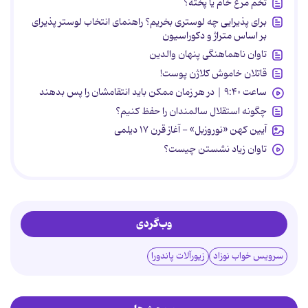
تخم مرغ خام یا پخته؟
برای پذیرایی چه لوستری بخریم؟ راهنمای انتخاب لوستر پذیرای
بر اساس متراژ و دکوراسیون
تاوان ناهماهنگی پنهان والدین
قاتلان خاموش کلاژن پوست!
ساعت ۹:۴۰ | در هر زمان ممکن باید انتقامشان را پس بدهند
چگونه استقلال سالمندان را حفظ کنیم؟
آیین کهن «نوروزبل» - آغاز قرن ۱۷ دیلمی
تاوان زیاد نشستن چیست؟
وب‌گردی
سرویس خواب نوزاد
زیورآلات پاندورا