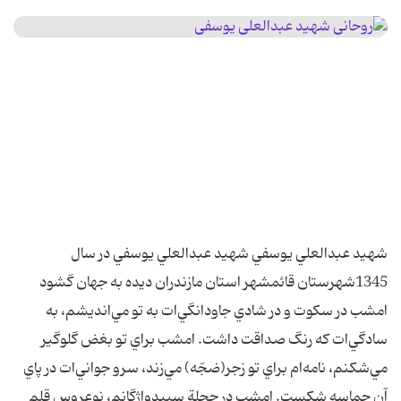
شهيد عبدالعلي يوسفي شهيد عبدالعلي يوسفي در سال
1345شهرستان قائمشهر استان مازندران ديده به جهان گشود
امشب در سکوت و در شادي جاودانگي‌ات به تو مي‌انديشم، به
سادگي‌ات که رنگ صداقت داشت. امشب براي تو بغض گلوگير
مي‌شکنم، نامه‌ام براي تو زجر(ضجّه) مي‌زند، سرو جواني‌ات در پاي
آن حماسه شکست. امشب در حجلة سپيدواژگانم، نوعروس قلم