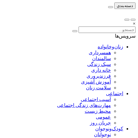
دسته‌بندی
×
سرویس‌ها
زنان‌وخانواده
همسرداری
سالمندان
سبک زندگی
خانه داری
فرزندپروری
آموزش آشپزی
سلامت زنان
اجتماعی
آسیب اجتماعی
مهارت‌های زندگی اجتماعی
محیط زیست
عمومی
جریان روز
کودک‌ونوجوان
نوجوانان