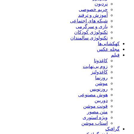
نردبون
حریم خصوصی
آموزش و ترفند
شبکه های اجتماعی
بازی و سرگرمی
تکنولوژی کودکان
تکنولوژی سالمندان
کهکشانی‌ها
مجله عکس
فیلم
کاغذوتا
زوم بی‌نهایت
کاغذولنز
روزنما
موشن
روزنویس
هوش مصنوعی
دوربین
فونت موشن
متن مصور
ویژه استوری
استاپ موشن
گرافیک