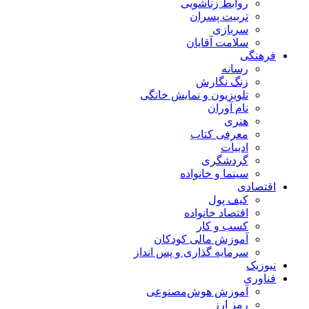
روابط زناشویی
تربیت پسران
سربازی
سلامت آقایان
فرهنگی
رسانه
زنگ نگارش
تلویزیون و نمایش خانگی
نام آوران
هنری
معرفی کتاب
ادبیات
گردشگری
سینما و خانواده
اقتصادی
کیف پول
اقتصاد خانواده
کسب و کار
آموزش مالی کودکان
سرمایه گذاری و پس انداز
نیوزیک
فناوری
آموزش هوش‌مصنوعی
رمز ارز