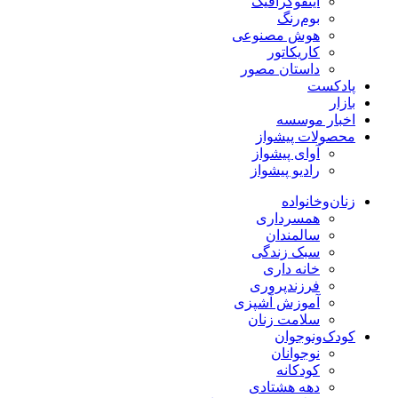
اینفوگرافیک
بوم‌رنگ
هوش مصنوعی
کاریکاتور
داستان مصور
پادکست
بازار
اخبار موسسه
محصولات پیشواز
آوای پیشواز
رادیو پیشواز
زنان‌وخانواده
همسرداری
سالمندان
سبک زندگی
خانه داری
فرزندپروری
آموزش آشپزی
سلامت زنان
کودک‌ونوجوان
نوجوانان
کودکانه
دهه هشتادی