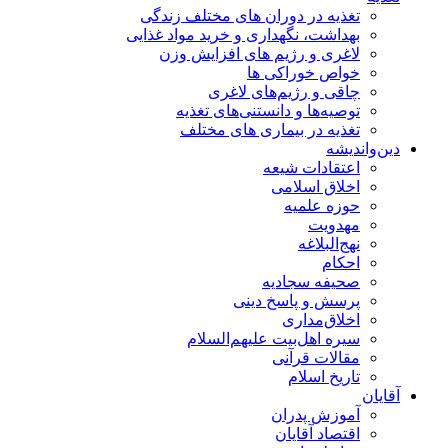
تغذیه در دوران های مختلف زندگی
بهداشت، نگهداری و خرید مواد غذایی
لاغری و رژیم های افزایش وزن
خواص خوراكی ها
چاقی و رژیم‌های لاغری
توصیه‌ها و دانستنی‌های تغذیه
تغذیه در بیماری های مختلف
دین‌واندیشه
اعتقادات شیعه
اخلاق اسلامی
حوزه علمیه
مهدویت
نهج‌البلاغه
احکام
صحیفه سجادیه
پرسش و پاسخ دینی
اخلاق‌مداری
سیره اهل‌بیت علیهم‌السلام
مقالات قرآنی
تاریخ اسلام
آقایان
آموزش پدران
اقتصاد آقایان