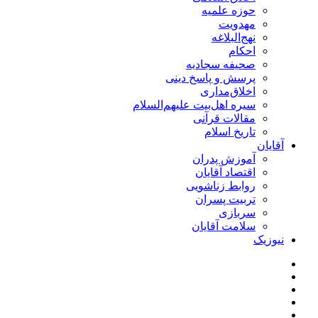
حوزه علمیه
مهدویت
نهج‌البلاغه
احکام
صحیفه سجادیه
پرسش و پاسخ دینی
اخلاق‌مداری
سیره اهل‌بیت علیهم‌السلام
مقالات قرآنی
تاریخ اسلام
آقایان
آموزش پدران
اقتصاد آقایان
روابط زناشویی
تربیت پسران
سربازی
سلامت آقایان
نیوزیک