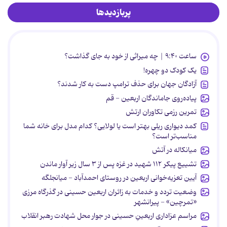
پربازدیدها
ساعت ۹:۴۰ | چه میراثی از خود به جای گذاشت؟
یک کودک دو چهره!
آزادگان جهان برای حذف ترامپ دست به کار شدند؟
پیاده‌روی جاماندگان اربعین - قم
تمرین رزمی تکاوران ارتش
کمد دیواری ریلی بهتر است یا لولایی؟ کدام مدل برای خانه شما
مناسب‌تر است؟
میانکاله در آتش
تشییع پیکر ۱۱۲ شهید در غزه پس از ۳ سال زیر آوار ماندن
آیین تعزیه‌خوانی اربعین در روستای احمدآباد - میانجلگه
وضعیت تردد و خدمات به زائران اربعین حسینی در گذرگاه مرزی
«تمرچین» - پیرانشهر
مراسم عزاداری اربعینِ حسینی در جوار محل شهادت رهبر انقلاب