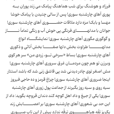
فرزاد و هوشنگ برای شب هماهنگ پیامک می زند پوران بــه
پوری آهای چارشنبه سوری! پس از سالی چتیدن یا پیامک خوشا
مهسا و بابک! مزه دارد ملاقات حضـــــوری آهای چارشنبه سوری!
جوانان با مدلهـــــــای فرنگی پی خوش آب و رنگی تماماً نـــــــاز
و گوگوری مگوری آهای چارشنبه سوری! نمایشگــــاه انواع
مدلهــــــــا طراوت بخش دلها صفــــــا بخش اُناثی و ذکوری
آهای چارشنبه سوری! بساط «سرخی تــو، زردی من» سر هر کوی
وبرزن تو هم چون مردمــان غرق سروری آهای چارشنبه سوری!
مش اصغر توی چادر دیدنی شد پی قاشق زنی شد که باشد استتار
اینجا ضروری آهای چارشنبه سوری! چراغ قرمز و ده حاجی فیروز
سیه روی و سیه روز بگیرند از جماعت پول زوری آهای چارشنبه
سوری! یکی از جیغ و داد اهل کوچه کند دندان قروچه بگوید: داد از
این حد بی شعوری! آهای چارشنبه سوری! بر اعصــــــابش زند
یکریز تقّه هیاهــــــــوی ترقّه ندارد بیش از این تاب صبــوری