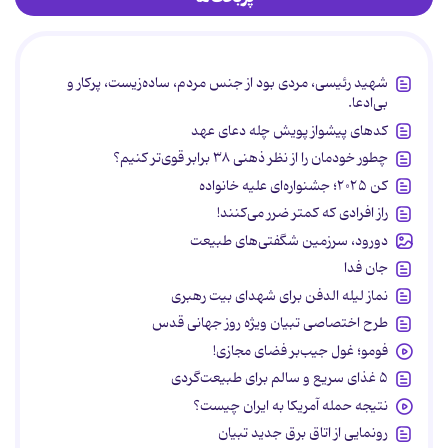
شهید رئیسی، مردی بود از جنس مردم، ساده‌زیست، پرکار و
بی‌ادعا.
کدهای پیشواز پویش چله دعای عهد
چطور خودمان را از نظر ذهنی ۳۸ برابر قوی‌تر کنیم؟
کن ۲۰۲۵؛ جشنواره‌ای علیه خانواده
راز افرادی که کمتر ضرر می‌کنند!
دورود، سرزمین شگفتی‌های طبیعت
جان فدا
نماز لیله الدفن برای شهدای بیت رهبری
طرح اختصاصی تبیان ویژه روز جهانی قدس
فومو؛ غول جیب‌بر فضای مجازی!
۵ غذای سریع و سالم برای طبیعت‌گردی
نتیجه حمله آمریکا به ایران چیست؟
رونمایی از اتاق برق جدید تبیان