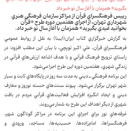
رييس فرهنگسراي قرآن از مراكز سازمان فرهنگي هنري
شهرداري تهران، از اجراي هفتمين دوره طرح «قرآن
بخوانيد عيدي بگيريد» همزمان با آغاز سال نو خبر داد.
به گزارش خبرگزاري كتاب ايران(ايبنا) به نقل از روابط عمومي
فرهنگسراي قرآن، علي اكبر توپچي، با بيان اين مطلب افزود: در
راستاي ترويج فرهنگ قرآني و با هدف اشاعه ارزش‌هاي قرآني در
زندگي شهري، هفتمين دوره اين طرح اجرا مي‌شود.
اين برنامه فرهنگي ـ ديني به مدت سه روز در پايگاه‌هاي ثابت و سيار
شهر تهران برگزار مي‌شود. پيوند سنت‌هاي حسنه نوروز و معارف
ديني و ايجاد انگيزه افزايش فعاليت‌هاي قرآني مردم در بافت
شهري از ديگر اهداف اين طرح به شمار مي‌روند.
غرفه‌هاي نور براي اجراي اين برنامه در مراكز گوناگون شهر،
فرهنگسراها، امام‌زاده‌ها، حسينيه‌ها، مساجد، ورودي و