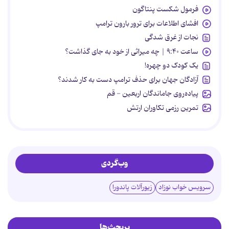
فرمول شکست پنتاگون
افشای اطلاعات برای ترور بارون ترامپ
نجات از غرق شدگی
ساعت ۹:۴۰ | چه میراثی از خود به جای گذاشت؟
یک کودک دو چهره!
آزادگان جهان برای حذف ترامپ دست به کار شدند؟
پیاده‌روی جاماندگان اربعین - قم
تمرین رزمی تکاوران ارتش
وب‌گردی
سرویس خواب نوزاد
زیورآلات پاندورا
پربحث‌ها