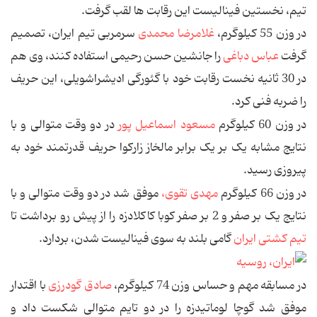
تیم، نخستین فینالیست این رقابت ها لقب گرفت.
در وزن 55 کیلوگرم،
غلامرضا محمدی
سرمربی تیم ایران، تصمیم
گرفت
عباس دباغی
را جانشین حسن رحیمی استفاده کنند، وی هم
در 30 ثانیه نخست رقابت خود با گئورگی ادیشراشویلی، این حریف
را ضربه فنی کرد.
در وزن 60 کیلوگرم
مسعود اسماعیل پور
در دو وقت متوالی و با
نتایج مشابه یک بر یک برابر مالخاز زاركوا حریف قدرتمند خود به
پیروزی رسید.
در وزن 66 کیلوگرم
مهدی تقوی،
موفق شد در دو وقت متوالی و با
نتایج یک بر صفر و 2 بر صفر كوبا كاكلادزه را از پیش رو برداشت تا
تیم کشتی ایران
گامی بلند به سوی فینالیست شدن، بردارد.
در مسابقه مهم و حساس وزن 74 کیلوگرم،
صادق گودرزی
با اقتدار
موفق شد گوچا لوماتیدزه را در دو تایم متوالی شكست داد و