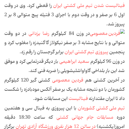
فینالیست شدن تیم ملی کشتی ایران
را قعطی کرد. وی در وقت
اول 6 بر صفر و در وقت دوم با اجرای 3 فتیله پیچ متوالی 8 بر 2
پیروز شد.
در وزن 84 کیلوگرم
رضا یزدانی
در دو وقت
متوالی و با نتایج مشابه 3 بر صفر نیكولاز گاگنیدزه را مغلوب کرد و
پنجمین
پیروزی تیم کشتی ایران
برابر گرجستان را رقم زد.
در وزن 96 کیلوگرم
سعید ابراهیمی
بار دیگر قدرتمایی کرد و موفق
شد این بار بلداخی گاواواشلیشویلی را ضربه فنی کند.
در آخرین کشتی هم
فردین معصومی
کشتی گیر 120 کیلوگرم
کشورمان با دو نتیجه مشابه یک بر صفر آلكس مودبادزه را شکست
داد تا ایران مقتدارنه
فینالیست
این مسابقات شود.
تیم ملی کشتی کشورمان
با این پیروزی به فینال سی و هفتمین
دوره
مسابقات جام جهانی کشتی
که ساعت 18:30 دقیقه
امروز(یکشنبه)
در سالن 12 هزار نفری ورزشگاه آزادی تهران
برگزار