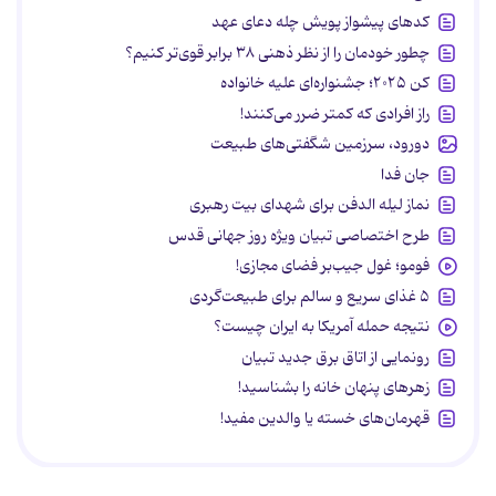
کدهای پیشواز پویش چله دعای عهد
چطور خودمان را از نظر ذهنی ۳۸ برابر قوی‌تر کنیم؟
کن ۲۰۲۵؛ جشنواره‌ای علیه خانواده
راز افرادی که کمتر ضرر می‌کنند!
دورود، سرزمین شگفتی‌های طبیعت
جان فدا
نماز لیله الدفن برای شهدای بیت رهبری
طرح اختصاصی تبیان ویژه روز جهانی قدس
فومو؛ غول جیب‌بر فضای مجازی!
۵ غذای سریع و سالم برای طبیعت‌گردی
نتیجه حمله آمریکا به ایران چیست؟
رونمایی از اتاق برق جدید تبیان
زهرهای پنهان خانه را بشناسید!
قهرمان‌های خسته یا والدین مفید!