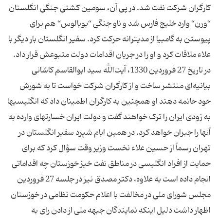
کارگران شرکت نفت شد. در پی آن، سومین کشتی جنگی انگلستان
“ورن“ وارد خلیج فارس شد و ناو جنگی “یویالوس“ هم برای
پیوستن به گامبیا از مدیترانه حرکت کرد. سفیر انگلستان بار دیگر با
علاء ملاقات کرد و او را در جریان اقدامات دولت متبوعش قرار داد.
در تاریخ 27 فروردین 1330، آیت‌الله سید ابوالقاسم کاشانی
بیانیه‌‏ای منتشر ساخت و از کارگران شرکت خواست تا به شورش
خود خاتمه دهند او همچنین به کارگران اطمینان داد که انگلیسی‏ها
به زودی ایران را ترک خواهند گفت و دولت ایران خسارتهای وارده به
آنها را جبران خواهد کرد. در همین ایام شپرد سفیر انگلستان در
تهران رسماً از حسین علاء نخست ‏وزیر وقت سؤال کرد که برای
حمایت از افراد انگلیسی در مناطق نفت‏ خیز خوزستان چه اقداماتی
انجام داده است به علاوه، دکتر مصدق نیز در جلسه 27 فروردین
مجلس شورای ملی در مخالفت با اعلام حکومت نظامی در خوزستان
اظهار داشت دلیل اینکه نمایندگان جبهه ملی از دادن رای به