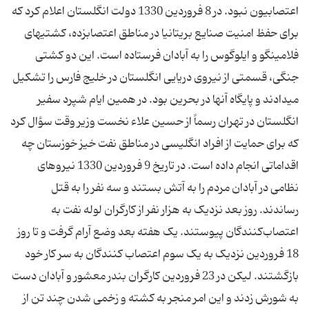
اعتصابیون نبود. در 8 فروردین 1330 دولت انگلستان اعلام کرد که
برای حفظ امنیت صنایع بریتانیا در مناطق اعتصاب‏زده، کشتی‏های
فلامینگو و ایلوگوس را به آبادان فرستاده است. این دو کشتی
جنگی، قسمتی از نیروی دریایی انگلستان در خلیج فارس را تشکیل
می‏دادند و پایگاه آنها در بحرین بود. در همین ایام شپرد سفیر
انگلستان در تهران رسماً از حسین علاء نخست ‏وزیر وقت سؤال کرد
که برای حمایت از افراد انگلیسی در مناطق نفت‏ خیز خوزستان چه
اقداماتی انجام داده است. در تاریخ 9 فروردین 1330 نیروهای
نظامی در آبادان مردم را به آتش بستند و سه نفر را به قتل
رساندند. روز بعد نزدیک به هزار نفر از کارگران لوله نفت به
اعتصاب‌کنندگان پیوستند. یک هفته بعد وضع آرام گرفت و تا روز
18 فروردین نزدیک به یک سوم اعتصاب ‏کنندگان به سر کار خود
بازگشتند. لیکن در 23 فروردین کارگران بندر معشور و آبادان دست
به شورش زدند و این امر منجر به کشته و زخمی شدن چند تن از