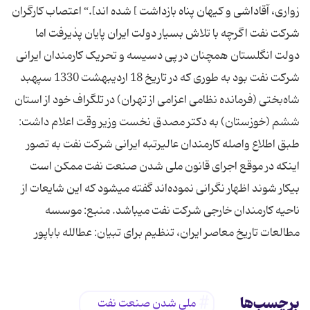
زواری، آقاداشی و کیهان ‏پناه بازداشت ] شده ‏اند].“ اعتصاب کارگران
شرکت نفت اگرچه با تلاش بسیار دولت ایران پایان پذیرفت اما
دولت انگلستان همچنان در پی دسیسه و تحریک کارمندان ایرانی
شرکت نفت بود به طوری که در تاریخ 18 اردیبهشت 1330 سپهبد
شاه‌‏بختی (فرمانده نظامی اعزامی از تهران) در تلگراف خود از استان
ششم (خوزستان) به دکتر مصدق نخست ‏وزیر وقت اعلام داشت:
طبق اطلاع واصله کارمندان عالی‏رتبه ایرانی شرکت نفت به تصور
اینکه در موقع اجرای قانون ملی شدن صنعت نفت ممکن است
بیکار شوند اظهار نگرانی نموده‏‌اند گفته می‏شود که این شایعات از
ناحیه کارمندان خارجی شرکت نفت می‏باشد. منبع: موسسه
مطالعات تاریخ معاصر ایران، تنظیم برای تبیان: عطالله باباپور
برچسب‌ها
ملی شدن صنعت نفت