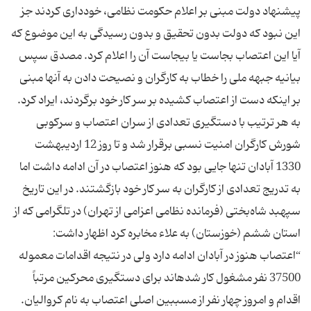
پیشنهاد دولت مبنی بر اعلام حکومت نظامی، خودداری کردند جز
این نبود که دولت بدون تحقیق و بدون رسیدگی به این موضوع که
آیا این اعتصاب بجاست یا بیجاست آن را اعلام کرد. مصدق سپس
بیانیه جبهه ملی را خطاب به کارگران و نصیحت دادن به آنها مبنی
بر اینکه دست از اعتصاب کشیده بر سر کار خود برگردند، ایراد کرد.
به هر ترتیب با دستگیری تعدادی از سران اعتصاب و سرکوبی
شورش کارگران امنیت نسبی برقرار شد و تا روز 12 اردیبهشت
1330 آبادان تنها جایی بود که هنوز اعتصاب در آن ادامه داشت اما
به تدریج تعدادی از کارگران به سر کار خود بازگشتند. در این تاریخ
سپهبد شاه‌‏بختی (فرمانده نظامی اعزامی از تهران) در تلگرامی که از
استان ششم (خوزستان) به علاء مخابره کرد اظهار داشت:
“اعتصاب هنوز در آبادان ادامه دارد ولی در نتیجه اقدامات معموله
37500 نفر مشغول کار شده‏اند برای دستگیری محرکین مرتباً
اقدام و امروز چهار نفر از مسببین اصلی اعتصاب به نام کروالیان.