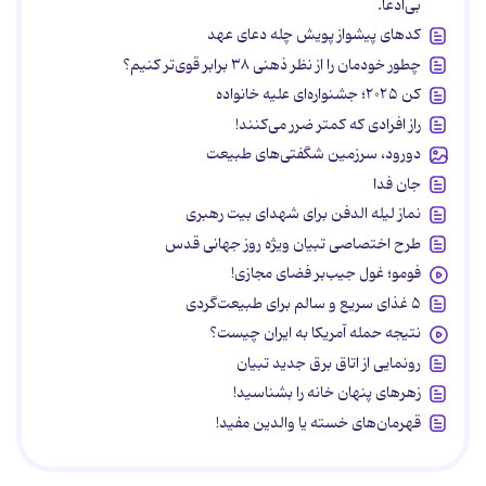
بی‌ادعا.
کدهای پیشواز پویش چله دعای عهد
چطور خودمان را از نظر ذهنی ۳۸ برابر قوی‌تر کنیم؟
کن ۲۰۲۵؛ جشنواره‌ای علیه خانواده
راز افرادی که کمتر ضرر می‌کنند!
دورود، سرزمین شگفتی‌های طبیعت
جان فدا
نماز لیله الدفن برای شهدای بیت رهبری
طرح اختصاصی تبیان ویژه روز جهانی قدس
فومو؛ غول جیب‌بر فضای مجازی!
۵ غذای سریع و سالم برای طبیعت‌گردی
نتیجه حمله آمریکا به ایران چیست؟
رونمایی از اتاق برق جدید تبیان
زهرهای پنهان خانه را بشناسید!
قهرمان‌های خسته یا والدین مفید!