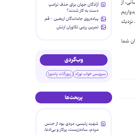
نی، از
آزادگان جهان برای حذف ترامپ
دست به کار شدند؟
دواریم
پیاده‌روی جاماندگان اربعین - قم
 نزدیك
تمرین رزمی تکاوران ارتش
ان شما
وب‌گردی
سرویس خواب نوزاد
زیورآلات پاندورا
پربحث‌ها
شهید رئیسی، مردی بود از جنس
مردم، ساده‌زیست، پرکار و بی‌ادعا.