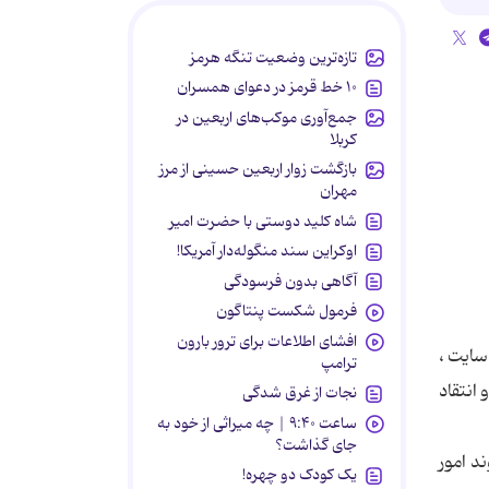
تازه‌ترین وضعیت تنگه هرمز
۱۰ خط قرمز در دعوای همسران
جمع‌آوری موکب‌های اربعین در
کربلا
بازگشت زوار اربعین حسینی از مرز
مهران
شاه کلید دوستی با حضرت امیر
اوکراین سند منگوله‌دار آمریکا!
آگاهی بدون فرسودگی
فرمول شکست پنتاگون
افشای اطلاعات برای ترور بارون
سایت ،
ترامپ
انتقاد
نجات از غرق شدگی
ساعت ۹:۴۰ | چه میراثی از خود به
جای گذاشت؟
د امور
یک کودک دو چهره!