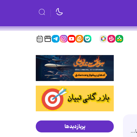
پربازدیدها
..