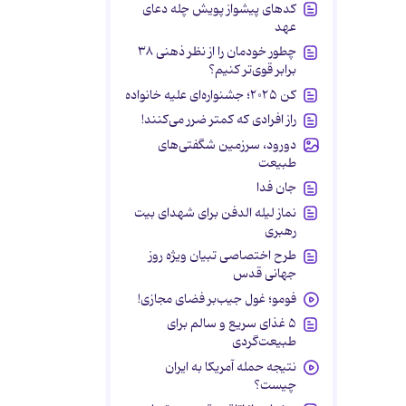
کدهای پیشواز پویش چله دعای
عهد
چطور خودمان را از نظر ذهنی ۳۸
برابر قوی‌تر کنیم؟
کن ۲۰۲۵؛ جشنواره‌ای علیه خانواده
راز افرادی که کمتر ضرر می‌کنند!
دورود، سرزمین شگفتی‌های
طبیعت
جان فدا
نماز لیله الدفن برای شهدای بیت
رهبری
طرح اختصاصی تبیان ویژه روز
جهانی قدس
فومو؛ غول جیب‌بر فضای مجازی!
۵ غذای سریع و سالم برای
طبیعت‌گردی
نتیجه حمله آمریکا به ایران
چیست؟