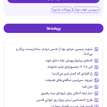
سرویس خواب نوزاد
زیورآلات پاندورا
پربحث‌ها
شهید رئیسی، مردی بود از جنس مردم، ساده‌زیست، پرکار و
بی‌ادعا.
کدهای پیشواز پویش چله دعای عهد
کن ۲۰۲۵؛ جشنواره‌ای علیه خانواده
راز افرادی که کمتر ضرر می‌کنند!
دورود، سرزمین شگفتی‌های طبیعت
جان فدا
نماز لیله الدفن برای شهدای بیت رهبری
طرح اختصاصی تبیان ویژه روز جهانی قدس
فومو؛ غول جیب‌بر فضای مجازی!