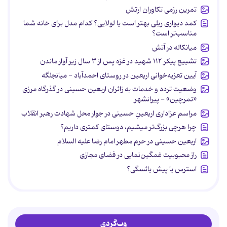
تمرین رزمی تکاوران ارتش
کمد دیواری ریلی بهتر است یا لولایی؟ کدام مدل برای خانه شما
مناسب‌تر است؟
میانکاله در آتش
تشییع پیکر ۱۱۲ شهید در غزه پس از ۳ سال زیر آوار ماندن
آیین تعزیه‌خوانی اربعین در روستای احمدآباد - میانجلگه
وضعیت تردد و خدمات به زائران اربعین حسینی در گذرگاه مرزی
«تمرچین» - پیرانشهر
مراسم عزاداری اربعینِ حسینی در جوار محل شهادت رهبر انقلاب
چرا هرچی بزرگ‌تر میشیم، دوستای کمتری داریم؟
اربعین حسینی در حرم مطهر امام رضا علیه السلام
راز محبوبیت غمگین‌نمایی در فضای مجازی
استرس یا پیش یائسگی؟
وب‌گردی