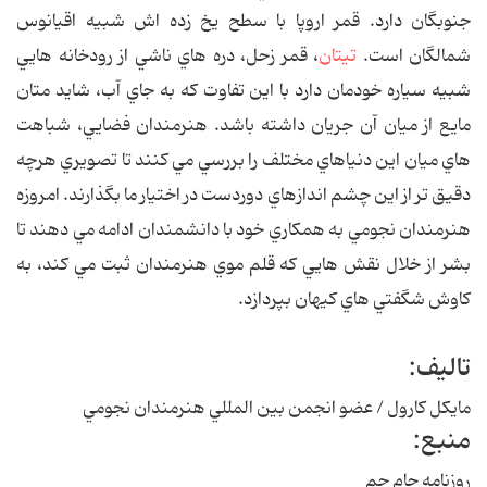
جنوبگان دارد. قمر اروپا با سطح يخ زده اش شبيه اقيانوس
شمالگان است.
تيتان
، قمر زحل، دره هاي ناشي از رودخانه هايي
شبيه سياره خودمان دارد با اين تفاوت که به جاي آب، شايد متان
مايع از ميان آن جريان داشته باشد. هنرمندان فضايي، شباهت
هاي ميان اين دنياهاي مختلف را بررسي مي کنند تا تصويري هرچه
دقيق تر از اين چشم اندازهاي دوردست در اختيار ما بگذارند. امروزه
هنرمندان نجومي به همکاري خود با دانشمندان ادامه مي دهند تا
بشر از خلال نقش هايي که قلم موي هنرمندان ثبت مي کند، به
کاوش شگفتي هاي کيهان بپردازد.
تاليف:
مايکل کارول / عضو انجمن بين المللي هنرمندان نجومي
منبع:
روزنامه جام جم