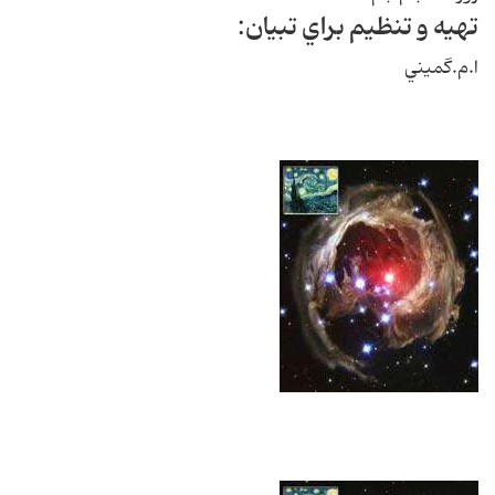
تهيه و تنظيم براي تبيان:
ا.م.گميني