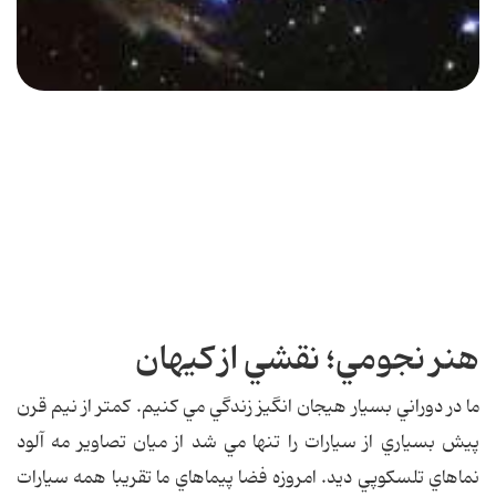
هنر نجومي؛ نقشي از کيهان
ما در دوراني بسيار هيجان انگيز زندگي مي کنيم. کمتر از نيم قرن
پيش بسياري از سيارات را تنها مي شد از ميان تصاوير مه آلود
نماهاي تلسکوپي ديد. امروزه فضا پيماهاي ما تقريبا همه سيارات