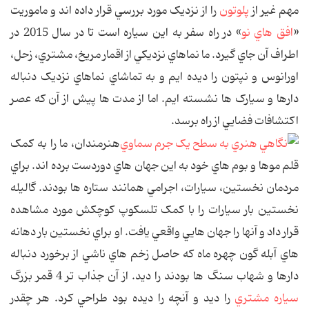
مهم غير از
پلوتون
را از نزديک مورد بررسي قرار داده اند و ماموريت
«
افق هاي نو
» در راه سفر به اين سياره است تا در سال 2015 در
اطراف آن جاي گيرد. ما نماهاي نزديکي از اقمار مريخ، مشتري، زحل،
اورانوس و نپتون را ديده ايم و به تماشاي نماهاي نزديک دنباله
دارها و سيارک ها نشسته ايم. اما از مدت ها پيش از آن که عصر
اکتشافات فضايي از راه برسد.
هنرمندان، ما را به کمک
قلم موها و بوم هاي خود به اين جهان هاي دوردست برده اند. براي
مردمان نخستين، سيارات، اجرامي همانند ستاره ها بودند. گاليله
نخستين بار سيارات را با کمک تلسکوپ کوچکش مورد مشاهده
قرار داد و آنها را جهان هايي واقعي يافت. او براي نخستين بار دهانه
هاي آبله گون چهره ماه که حاصل زخم هاي ناشي از برخورد دنباله
دارها و شهاب سنگ ها بودند را ديد. از آن جذاب تر 4 قمر بزرگ
سياره مشتري
را ديد و آنچه را ديده بود طراحي کرد. هر چقدر