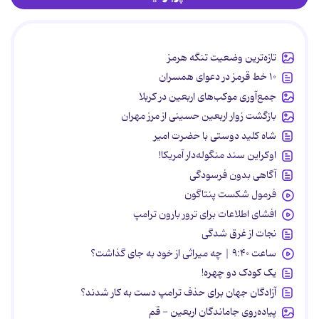
تازه‌ترین وضعیت تنگه هرمز
۱۰ خط قرمز در دعوای همسران
جمع‌آوری موکب‌های اربعین در کربلا
بازگشت زوار اربعین حسینی از مرز مهران
شاه کلید دوستی با حضرت امیر
اوکراین سند منگوله‌دار آمریکا!
آگاهی بدون فرسودگی
فرمول شکست پنتاگون
افشای اطلاعات برای ترور بارون ترامپ
نجات از غرق شدگی
ساعت ۹:۴۰ | چه میراثی از خود به جای گذاشت؟
یک کودک دو چهره!
آزادگان جهان برای حذف ترامپ دست به کار شدند؟
پیاده‌روی جاماندگان اربعین - قم