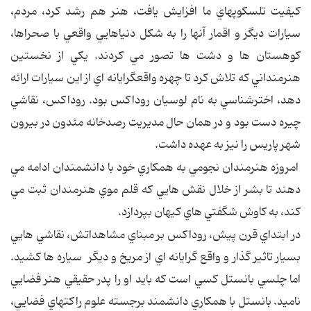
کيفيت تلسکوپهاي ما افزايش يافت، هنر هم رشد کرد، مردم،
سيارات ديگر و اقمار آنها را به شکل دنياهايي واقعي با صحراها،
کوهستان ها و دشت ها تصور مي کردند. يکي از نخستين
هنرمنداني که تلاش کرد تا چهره واقعگرايانه اي از اين سيارات ارائه
دهد، اخترشناسي به نام لوسيان روداکس بود. روداکس، نقاشي
چيره دست بود و در همان حال مديريت رصدخانه مئدون در بيرون
شهر پاريس را نيز به عهده داشت.
امروزه هنرمندان نجومي به همکاري خود با دانشمندان ادامه مي
دهند تا بشر از خلال نقش هايي که قلم موي هنرمندان ثبت مي
کند، به کاوش شگفتي هاي کيهان بپردازد.
در ابتداي قرن پيش، روداکس بر مبناي مشاهداتش، نقاشي هايي
بسيار تاثير گذار و واقع گرايانه اي از مريخ و ديگر سياره ها کشيد.
اما چلسي بانستل کسي است که بايد او را پدر حقيقي هنر فضايي
ناميد. بانستل با همکاري دانشمند برجسته علوم راکتهاي فضايي،