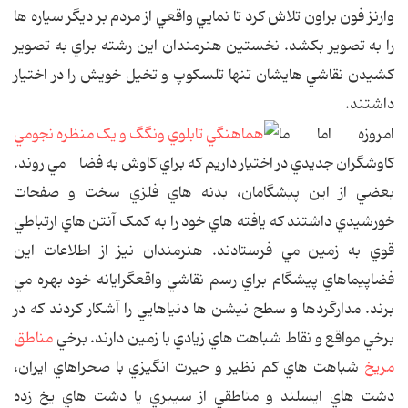
وارنز فون براون تلاش کرد تا نمايي واقعي از مردم بر ديگر سياره ها
را به تصوير بکشد. نخستين هنرمندان اين رشته براي به تصوير
کشيدن نقاشي هايشان تنها تلسکوپ و تخيل خويش را در اختيار
داشتند.
امروزه اما ما
کاوشگران جديدي در اختيار داريم که براي کاوش به فضا مي روند.
بعضي از اين پيشگامان، بدنه هاي فلزي سخت و صفحات
خورشيدي داشتند که يافته هاي خود را به کمک آنتن هاي ارتباطي
قوي به زمين مي فرستادند. هنرمندان نيز از اطلاعات اين
فضاپيماهاي پيشگام براي رسم نقاشي واقعگرايانه خود بهره مي
برند. مدارگردها و سطح نيشن ها دنياهايي را آشکار کردند که در
برخي مواقع و نقاط شباهت هاي زيادي با زمين دارند. برخي
مناطق
مريخ
شباهت هاي کم نظير و حيرت انگيزي با صحراهاي ايران،
دشت هاي ايسلند و مناطقي از سيبري يا دشت هاي يخ زده