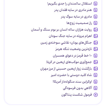
استقلال سالمندان را جدی بگیریم!
هنر مادری در سایه‌ فقدان پدر
مادری در سایه سوگ پدر
راز صمیمیت زوج‌ها
روایت هزاران ساله انسان بر بوم سنگ و آسمان
اهرام مِروئه در سایه جنگ سودان
جنگل‌های یونان؛ نقاشیِ سوخته‌ی زمین
تازه‌ترین وضعیت تنگه هرمز
۱۰ خط قرمز در دعوای همسران
جمع‌آوری موکب‌های اربعین در کربلا
بازگشت زوار اربعین حسینی از مرز مهران
شاه کلید دوستی با حضرت امیر
اوکراین سند منگوله‌دار آمریکا!
آگاهی بدون فرسودگی
فرمول شکست پنتاگون