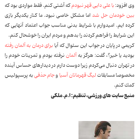
وی افزود:
با علی دایی قهر نبودم
كه آشتی كنم. فقط مواردی بود كه
بین خودمان حل شد
اما مشكل خاصی نبود. ما كنار یكدیگر بازی
كرده ایم. امیدوارم با شرایط بدنی مناسب جواب اعتماد آنهایی كه
این شرایط را فراهم كردند را بدهم و مردم ایران را خوشحال كنم.
کریمی در پایان در جواب این سئوال كه آیا
برای درمان به آلمان رفته
بودید یا خیر؟، گفت: هرگز به
آلمان
نرفته بودم و تمرینات خودم را
در تهران دنبال می‌كردم زیرا دوست دارم در دیدارهای حساس آینده
مخصوصا مسابقات
لیگ قهرمانان آسیا
و
جام حذفی
به پرسپولیس
كمك كنم.
منبع سایت های ورزشی، تنظیم: ا.م.ملکی