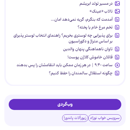
در مسیر تولد ابریشم
تالاب «عینک»
آمدمت که بنگرم، گریه نمی‌دهد امان...
تخم مرغ خام یا پخته؟
برای پذیرایی چه لوستری بخریم؟ راهنمای انتخاب لوستر پذیرای
بر اساس متراژ و دکوراسیون
تاوان ناهماهنگی پنهان والدین
قاتلان خاموش کلاژن پوست!
ساعت ۹:۴۰ | در هر زمان ممکن باید انتقامشان را پس بدهند
چگونه استقلال سالمندان را حفظ کنیم؟
وب‌گردی
سرویس خواب نوزاد
زیورآلات پاندورا