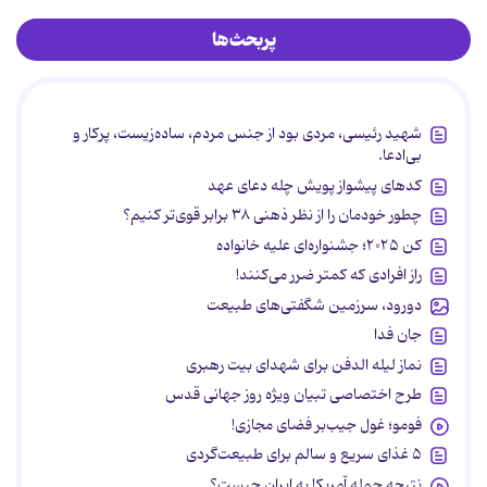
پربحث‌ها
شهید رئیسی، مردی بود از جنس مردم، ساده‌زیست، پرکار و
بی‌ادعا.
کدهای پیشواز پویش چله دعای عهد
چطور خودمان را از نظر ذهنی ۳۸ برابر قوی‌تر کنیم؟
کن ۲۰۲۵؛ جشنواره‌ای علیه خانواده
راز افرادی که کمتر ضرر می‌کنند!
دورود، سرزمین شگفتی‌های طبیعت
جان فدا
نماز لیله الدفن برای شهدای بیت رهبری
طرح اختصاصی تبیان ویژه روز جهانی قدس
فومو؛ غول جیب‌بر فضای مجازی!
۵ غذای سریع و سالم برای طبیعت‌گردی
نتیجه حمله آمریکا به ایران چیست؟