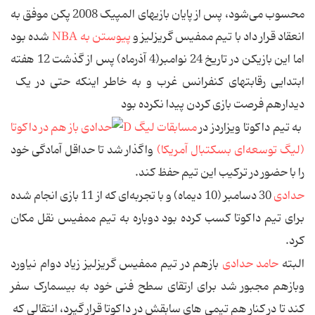
محسوب می‌شود، پس از پایان بازیهای المپیک 2008 پکن موفق به
انعقاد قرار داد با تیم ممفیس گریزلیز و
پیوستن به NBA
شده بود
اما این بازیکن در تاریخ 24 نوامبر(4 آذرماه) پس از گذشت 12 هفته
ابتدایی رقابتهای کنفرانس غرب و به خاطر اینکه حتی در یک
دیدارهم فرصت بازی کردن پیدا نکرده بود
به تیم داکوتا ویزاردز در
مسابقات لیگ D
(لیگ توسعه‌ای بسکتبال آمریکا)
واگذار شد تا حداقل آمادگی خود
را با حضور در ترکیب این تیم حفظ کند.
حدادی
30 دسامبر (10 دیماه) و با تجربه‌ای که از 11 بازی انجام شده
برای تیم داکوتا کسب کرده بود دوباره به تیم ممفیس نقل مکان
کرد.
البته
حامد حدادی
بازهم در تیم ممفیس گریزلیز زیاد دوام نیاورد
وبازهم مجبور شد برای ارتقای سطح فنی خود به بیسمارک سفر
کند تا در کنار هم تیمی های سابقش در داکوتا قرار گیرد، انتقالی که