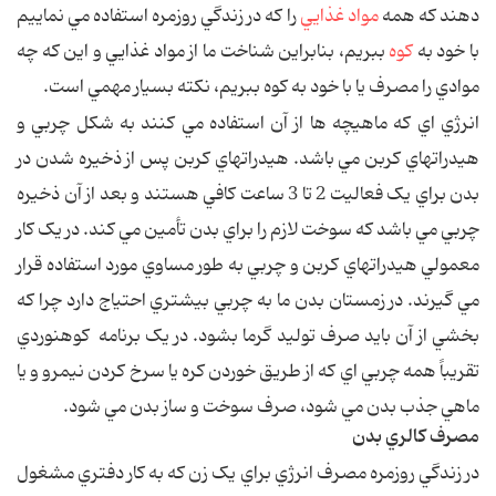
دهند که همه
مواد غذايي
را که در زندگي روزمره استفاده مي نماييم
با خود به
کوه
ببريم، بنابراين شناخت ما از مواد غذايي و اين که چه
موادي را مصرف يا با خود به کوه ببريم، نکته بسيار مهمي است.
انرژي اي که ماهيچه ها از آن استفاده مي کنند به شکل چربي و
هيدراتهاي کربن مي باشد. هيدراتهاي کربن پس از ذخيره شدن در
بدن براي يک فعاليت 2 تا 3 ساعت کافي هستند و بعد از آن ذخيره
چربي مي باشد که سوخت لازم را براي بدن تأمين مي کند. در يک کار
معمولي هيدراتهاي کربن و چربي به طور مساوي مورد استفاده قرار
مي گيرند. در زمستان بدن ما به چربي بيشتري احتياج دارد چرا که
بخشي از آن بايد صرف توليد گرما بشود. در يک برنامه کوهنوردي
تقريباً همه چربي اي که از طريق خوردن کره يا سرخ کردن نيمرو و يا
ماهي جذب بدن مي شود، صرف سوخت و ساز بدن مي شود.
مصرف کالري بدن
در زندگي روزمره مصرف انرژي براي يک زن که به کار دفتري مشغول