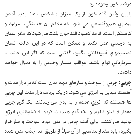
در قند خون وجود دارد.
پايين رفتن قند خون از يک ميزان مشخص باعث پديد آمدن
بيماري هيپوگِلسمي مي شود که علائم آن خستگي، سردرد و
گرسنگي است. ادامه کمبود قند خون باعث مي شود که مغز انسان
به درستي عمل نکند و ممکن است که در اين حالت انسان
تصميمهاي غيرعقلاني بگيرد. گفتني است که اگر اين حالت با
سرمازدگي توام باشد، عواقب بسيار وخيمي را به دنبال خواهد
داشت.
چربي:
چربي از سوخت و سازهاي مهم بدن است که در دراز مدت و
آهسته تبديل به انرژي مي شود. در يک برنامه دراز مدت اين چربي
ها هستند که انرژي عمده را به بدن مي رسانند. يک گرم چربي
مقدار 9 کيلو کالري و يک گرم هيدرات کربن 4 کيلوکالري انرژي
توليد مي کنند. براي آنکه چربي در بدن مورد سوخت و ساز قرار
بگيرد، بايد مقدار مناسبي از آن قبلاً از طريق غذا جذب بدن شده