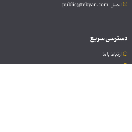
ایمیل: public@tebyan.com
دسترسی سریع
ارتباط با ما
درباره ما
نسخه دسکتاپ
© تمامی حقوق برای موسسه فرهنگی و هنری تبیان محفوظ
است | نقل مطالب با ذکر منبع بلامانع است.