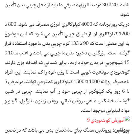
باشد. 20 تا 30 درصد انرژي مصرفي ما بايد از محل چربي بدن تأمين
شود.
در يک روز برنامه که 4000 کيلوکالري انرژي مصرف مي شود، 800 تا
1200 کيلوکالري آن از طريق چربي تأمين مي شود که اين موضوع
به اين معني است که 90 تا 133 گرم چربي بدن ما مورد استفاده قرار
گرفته است. بزرگترين ذخيره بدن ما چربي مي باشد و اغلب ما 10 تا
15 کيلوچربي در بدن خود داريم. براي کساني که اضافه وزن دارند،
کوهنوردي موقعيت خوبي است تا وزن خود را کم نمايند. اين افراد
با مصرف روزانه 1000 تا 1500 کيلوکالري کمتر مي توانند در عرض 5
تا 6 روز يک کيلوگرم از چربي خود را آب نمايند. چربي در شير،
گوشت، خشکبار، ماهي، روغن نباتي، روغن زيتون، نارگيل، گردو و
مواد لبنياتي موجود است.
پروتئين:
پروتئين سنگ بناي ساختمان بدن مي باشد که در ضمن