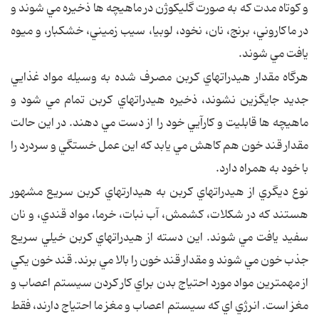
و کوتاه مدت که به صورت گليکوژن در ماهيچه ها ذخيره مي شوند و
در ماکاروني، برنج، نان، نخود، لوبيا، سيب زميني، خشکبار، و ميوه
يافت مي شوند.
هرگاه مقدار هيدراتهاي کربن مصرف شده به وسيله مواد غذايي
جديد جايگزين نشوند، ذخيره هيدراتهاي کربن تمام مي شود و
ماهيچه ها قابليت و کارآيي خود را از دست مي دهند. در اين حالت
مقدار قند خون هم کاهش مي يابد که اين عمل خستگي و سردرد را
با خود به همراه دارد.
نوع ديگري از هيدراتهاي کربن به هيدارتهاي کربن سريع مشهور
هستند که در شکلات، کشمش، آب نبات، خرما، مواد قندي، و نان
سفيد يافت مي شوند. اين دسته از هيدراتهاي کربن خيلي سريع
جذب خون مي شوند و مقدار قند خون را بالا مي برند. قند خون يکي
از مهمترين مواد مورد احتياج بدن براي کار کردن سيستم اعصاب و
مغز است. انرژي اي که سيستم اعصاب و مغز ما احتياج دارند، فقط