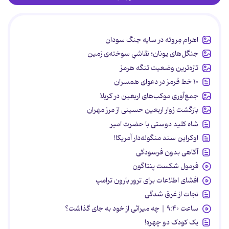
اهرام مِروئه در سایه جنگ سودان
جنگل‌های یونان؛ نقاشیِ سوخته‌ی زمین
تازه‌ترین وضعیت تنگه هرمز
۱۰ خط قرمز در دعوای همسران
جمع‌آوری موکب‌های اربعین در کربلا
بازگشت زوار اربعین حسینی از مرز مهران
شاه کلید دوستی با حضرت امیر
اوکراین سند منگوله‌دار آمریکا!
آگاهی بدون فرسودگی
فرمول شکست پنتاگون
افشای اطلاعات برای ترور بارون ترامپ
نجات از غرق شدگی
ساعت ۹:۴۰ | چه میراثی از خود به جای گذاشت؟
یک کودک دو چهره!