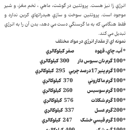
انرژي زا نيز هست. پروتئين در گوشت، ماهي ، تخم مغز، و شير
موجود است. پروتئين سوخت و سازي هيدراتهاي کربن ندارد و
فقط هنگامي که به ما گرسنگي دست مي دهد، بدن آن را به انرژي
تبديل مي کند.
نمونه اي از مقدار انرژي در مواد مختلف
* آب، چاي، قهوه صفر کيلوکالري
*100 گرم نان سبوس دار 300 کيلوکالري
*100 گرم پنير 17درصد چربي 295 کيلوکالري
*100 گرم ماکاروني 370 کيلوکالري
*100 گرم سوسيس 260 کيلوکالري
*100 گرم شکلات 576 کيلوکالري
*200 گرم عسل 337 کيلوکالري
*100 گرم قيسي خشک 247 کيلوکالري