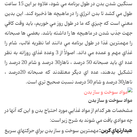
سنگين شدن بدن در طول برنامه مي شود، علاوه بر اين 15 ساعت
طول مي کشد تا بدن انرژي را در ماهيچه ها ذخيره کند. اين بدين
معني است که چيزي که ما در طول روز مي خوريم، بايد وقت کافي
جهت جذب شدن در ماهيچه ها را داشته باشد. بعضي ها صبحانه
را مهمترين غذا در طول برنامه مي دانند اما نظريه غالب، شام را
غذاي مهم و عمده مي داند. اصولاً از 3 وعده غذاي روزانه به نظر
عده اي بايد صبحانه 50 درصد ، ناهار30 درصد و شام 20 درصد را
تشکيل بدهند، عده اي ديگر معتقدند که صبحانه 20درصد ،
ناهار30 درصد و شام 50 درصد نسبت صحيح تري است.
مواد سوخت و ساز بدن
مشخصات هر کدام از مواد غذايي مورد احتياج بدن و اين که آنها در
چه موادي يافت مي شوند به شرح زير است:
هيدارتهاي کربن:
مهمترين سوخت و ساز بدن براي حرکتهاي سريع