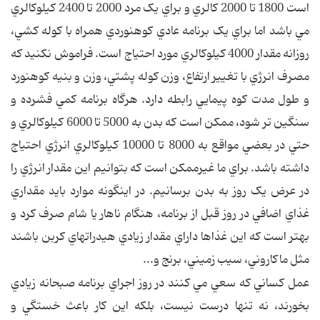
است 1800 تا 2000 کالري و براي يک مرد 2000 تا 2400 کيلوکالري
مي باشد اما براي يک برنامه عادي کوهنوردي همراه با کوله کشي،
روزانه مقدار 4000 کيلوکالري مورد احتياج است. فراموش نکنيد که
مصرف انرژي با تغيير ارتفاع، وزن کوله پشتي، وزن و بنيه کوهنورد
و طول مدت کوه پيمايي رابطه دارد. هرگاه برنامه کمي فشرده و
سنگين تر شود، ممکن است که بدن به 5000 تا 6000 کيلوکالري و
حتي در بعضي مواقع به 8000 تا 10000 کيلوکالري انرژي احتياج
داشته باشد. براي ما غيرممکن است که بتوانيم اين مقدار انرژي را
در عرض يک روز به بدن برسانيم. در اينگونه موارد بايد مقداري
غذاي اضافي در روز قبل از برنامه، هنگام ناهار يا شام صرف کرد و
بهتر است که اين غذاها داراي مقدار زيادي هيدراتهاي کربن باشند
مثل ماکاروني، سيب زميني، برنج و...
عمل کساني که سعي مي کنند در روز اجراي برنامه صبحانه زيادي
بخورند، نه تنها درست نيست، بلکه اين کار باعث خستگي و