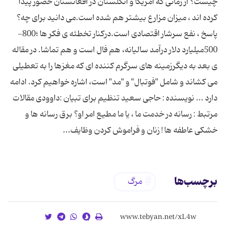
چیست؟ از زمانی که آمریکا و انگلستان در افغانستان حضور پیدا
کرده اند ، میزان مزارع بیشتر هم شده است.می دانید برای چه؟
پاسخ ، نفع سرشار اقتصادی است.درکنار تخطئه ی فکر ها ؛800-
500میلیارد دلار درآمد سالیانه، هم فال است و هم تماشا. در مقاله
ی بعد به دیگرزمینه های سرگرم کننده ای که مغزها را به تعطیلی
می کشاند و شامل "فوتبال" و "مد" است، اشاره خواهیم کرد. ادامه
دارد ... نویسنده : حاجی سعید تنظیم برای تبیان :داوودی مقالات
مرتبط : رسانه در خدمت ما ، یا ما مطیع امر او؟ برق رسانه ها و
خشکی عاطفه ها ! زنان و فراموش کردن وظایف...
برچسب‌ها
مرگ