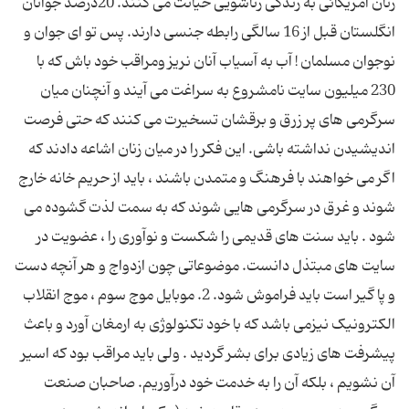
زنان آمریکائی به زندگی زناشویی خیانت می کنند. 20درصد جوانان
انگلستان قبل از 16 سالگی رابطه جنسی دارند. پس تو ای جوان و
نوجوان مسلمان ! آب به آسیاب آنان نریز ومراقب خود باش که با
230 میلیون سایت نامشروع به سراغت می آیند و آنچنان میان
سرگرمی های پر زرق و برقشان تسخیرت می کنند که حتی فرصت
اندیشیدن نداشته باشی. این فکر را در میان زنان اشاعه دادند که
اگر می خواهند با فرهنگ و متمدن باشند ، باید از حریم خانه خارج
شوند و غرق در سرگرمی هایی شوند که به سمت لذت گشوده می
شود . باید سنت های قدیمی را شکست و نوآوری را ، عضویت در
سایت های مبتذل دانست. موضوعاتی چون ازدواج و هر آنچه دست
و پا گیر است باید فراموش شود. 2. موبایل موج سوم ، موج انقلاب
الکترونیک نیزمی باشد که با خود تکنولوژی به ارمغان آورد و باعث
پیشرفت های زیادی برای بشر گردید . ولی باید مراقب بود که اسیر
آن نشویم ، بلکه آن را به خدمت خود درآوریم. صاحبان صنعت