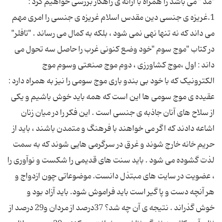
"مد " می باشد را همراه با ارائه ی راهکار بررسی خواهیم کرد :
1.غریزه ی جنسی دین مقدس اسلام غریزه ی جنسی را امری مهم
می داند که نه تنها نهی نمی شود ، بلکه به کمال می رساند . "تافلر"
در کتاب "موج سوم "خود وضع کنونی غرب را حاصل سه تحول می
داند : اول ،موج کشاورزی ، دوم موج صنعتی وسوم موج
الکترونیک که با خود بی بندو باری موج سومی را نیز به همراه دارد :
عقیده ی موج سومی ها این است که همه باید خوش باشیم و یکی
از سلاح های آنان جاذبه ی جنسی است . این فکر را در میان زنان
اشاعه دادند که اگر می خواهند با فرهنگ و متمدن باشند ، باید از
حریم خانه خارج شوند و غرق در سرگرمی هایی شوند که به سمت
لذت گشوده می شود . باید سنت های قدیمی را شکست و نوآوری را
، عضویت در سایت های مبتذل دانست. موضوعاتی چون ازدواج و
هر آنچه دست و پا گیر است باید فراموش شود. باید آزاد بود و
خوش گذراند . نتیجه ی آن چه شد؟ 37درصد از مردان و29 درصد از