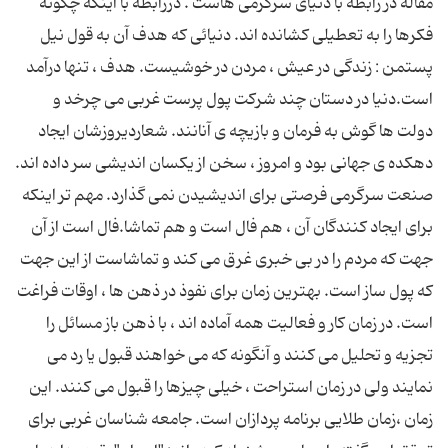
مقاله در رابطه با دنیای سرگرمی هاست . دررابطه با اینکه چگونه
فکرها را به تعطیلی کشانده اند. دنیائی که هدف آن به قول نیل
پستمن : زندگی در عیش ، مردن در خوشیست. هدف ، تنها درآمد
است.دنیا در دستان چند شرکت پول پرست غربی می چرخد و
دولت ها گوش به فرمان و بازیچه ی آنانند. شعاردیروزشان ایجاد
دهکده ی جهانی بود و امروز ، سخن از یکسان اندیشی سر داده اند.
صنعت سرگرمی فرصتی برای اندیشیدن نمی گذارد. مهم تر اینکه
برای ایجاد کنندگان آن ، هم فال است و هم تماشا.فال است از آن
جهت که مردم را در بی خبری غرق می کند و تماشاست از این جهت
که پول ساز است. بهترین زمان برای نفوذ در ذهن ها ، اوقات فراغت
است. در زمان کار و فعالیت همه آماده اند ، با ذهن باز مسائل را
تجزیه و تحلیل می کنند و آنگونه که می خواهند قبول یا رد می
نمایند ولی در زمان استراحت ، خیلی چیزها را قبول می کنند. این
زمان ،زمان طلایی برنامه پردازان است. جامعه شناسان غربی برای