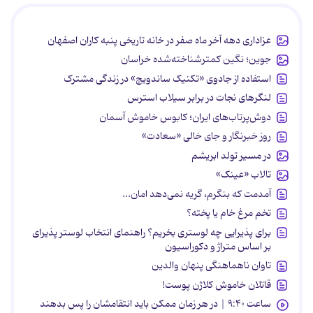
عزاداری دهه آخر ماه صفر در خانه تاریخی پنبه کاران اصفهان
جوین؛ نگین کمترشناخته‌شده خراسان
استفاده از جادوی «تکنیک ساندویچ» در زندگی مشترک
لنگرهای نجات در برابر سیلاب استرس
دوش‌پرتاب‌های ایران؛ کابوس خاموش آسمان
روز خبرنگار و جای خالی «سعادت»
در مسیر تولد ابریشم
تالاب «عینک»
آمدمت که بنگرم، گریه نمی‌دهد امان...
تخم مرغ خام یا پخته؟
برای پذیرایی چه لوستری بخریم؟ راهنمای انتخاب لوستر پذیرای
بر اساس متراژ و دکوراسیون
تاوان ناهماهنگی پنهان والدین
قاتلان خاموش کلاژن پوست!
ساعت ۹:۴۰ | در هر زمان ممکن باید انتقامشان را پس بدهند