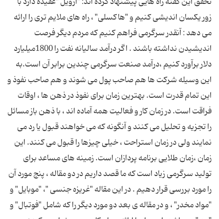
تحقق این گفته راه هایی پیشنهاد کرده اند: "ارویل "عقیده دارد با
زور یکسان اندیشی کنیم و "هاکسلی" ، راه های ملایم تری را ارائه
می دهد : آنقدر سرگرمی فراهم کنیم که مردم دیگر فرصت
اندیشیدن نداشته باشند . اگر درآمد سالیانه نفت را 1800میلیارد
دلار برآورد کنیم ،درآمد صنعت سرگرمی چندین برابر آن است.به
این وسیله شرکت ها هم صاحب پول می شوند و هم صاحب نفوذ و
این تمام قدرت است. بهترین زمان برای نفوذ در ذهن ها ، اوقات
فراقت است. در زمان کار و فعالیت همه آماده اند ، با ذهن باز مسائل
را تجزیه و تحلیل می کنند و آنگونه که می خواهند قبول یا رد می
نمایند ولی در زمان استراحت ، خیلی چیزها را قبول می کنند. این
زمان ،زمان طلایی برنامه پردازان است. زمینه های مساعد برای
تولید سرگرمی زیاد است که ما قصد داریم در دو مقاله ، پنج مورد آن
را مورد بررسی قرار دهیم . در این مقاله "غریزه جنسی "، "موبایل" و
"مواد مخدر" ، و در مقاله ی بعد دو مورد دیگر را که شامل "فوتبال" و