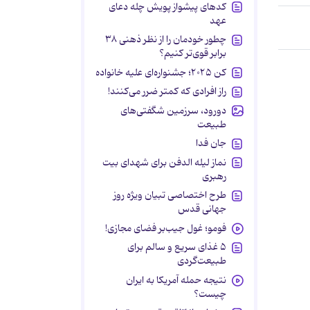
کدهای پیشواز پویش چله دعای
عهد
چطور خودمان را از نظر ذهنی ۳۸
برابر قوی‌تر کنیم؟
کن ۲۰۲۵؛ جشنواره‌ای علیه خانواده
راز افرادی که کمتر ضرر می‌کنند!
دورود، سرزمین شگفتی‌های
طبیعت
جان فدا
نماز لیله الدفن برای شهدای بیت
رهبری
طرح اختصاصی تبیان ویژه روز
جهانی قدس
فومو؛ غول جیب‌بر فضای مجازی!
۵ غذای سریع و سالم برای
طبیعت‌گردی
نتیجه حمله آمریکا به ایران
چیست؟