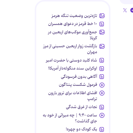
تازه‌ترین وضعیت تنگه هرمز
۱۰ خط قرمز در دعوای همسران
جمع‌آوری موکب‌های اربعین در
کربلا
بازگشت زوار اربعین حسینی از مرز
مهران
شاه کلید دوستی با حضرت امیر
اوکراین سند منگوله‌دار آمریکا!
آگاهی بدون فرسودگی
فرمول شکست پنتاگون
افشای اطلاعات برای ترور بارون
ترامپ
نجات از غرق شدگی
ساعت ۹:۴۰ | چه میراثی از خود به
جای گذاشت؟
یک کودک دو چهره!