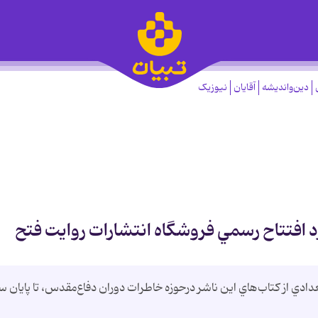
دین‌واندیشه
آقایان
نیوزیک
د افتتاح رسمي فروشگاه انتشارات روايت فتح
دادي از كتاب‌هاي اين ناشر درحوزه خاطرات دوران دفاع‌مقدس، تا پايان س