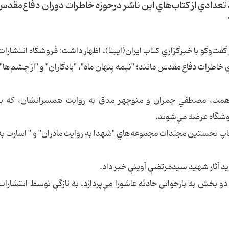
 تعدادي از كتاب‌هاي اين ناشر درحوزه خاطرات دوران دفاع‌مقدس،
فت‌وگو‌ با خبرگزاري كتاب ايران(ايبنا)، اظهار داشت: فروشگاه انتشارات
اطرات دفاع مقدس مانند؛ "نيمه پنهان ماه"، "يادگاران" و "از چشم‌ها" تا
يم همت، مصطفي چمران و منوچهر مدق به روايت همسرانشان، كه به
روشگاه عرضه مي‌شوند.
چاپ نخستين مجلدات مجموعه‌هاي "شهدا به روايت مادران" و " اسارت به
يد آثار شهيد سيدمرتضي آويني خبر داد.
 بخش به بازخوانی حادثه عاشورا مي‌پردازد، به تازگي توسط انتشارات