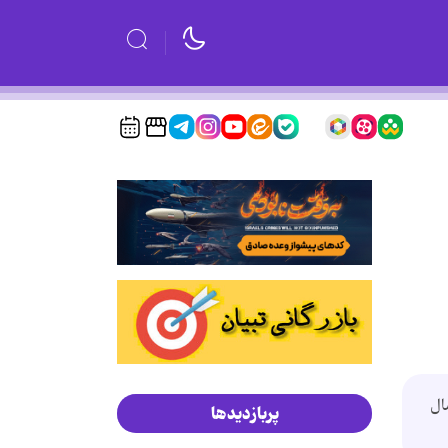
ال
پربازدیدها