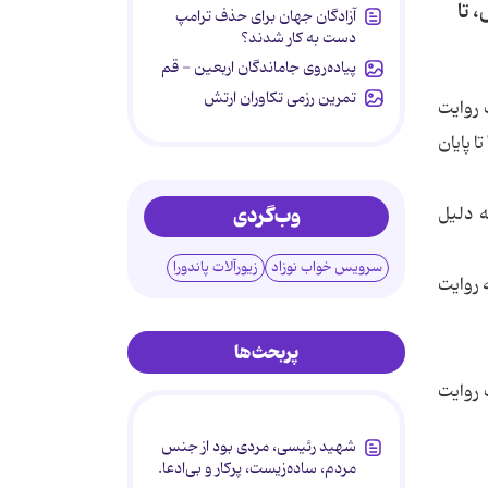
 تا
آزادگان جهان برای حذف ترامپ
دست به کار شدند؟
پیاده‌روی جاماندگان اربعین - قم
تمرین رزمی تکاوران ارتش
 روايت
 پايان
 دليل
وب‌گردی
سرویس خواب نوزاد
زیورآلات پاندورا
 روايت
پربحث‌ها
 روايت
شهید رئیسی، مردی بود از جنس
مردم، ساده‌زیست، پرکار و بی‌ادعا.