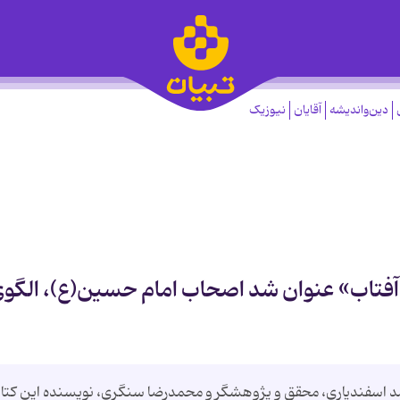
دین‌واندیشه
آقایان
نیوزیک
 آفتاب» عنوان شد اصحاب امام حسين(ع)، الگو
مد اسفندياري، محقق و پژوهشگر و محمدرضا سنگري، نويسنده اين كتا