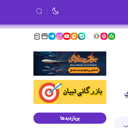
ي
پربازدیدها
ب،