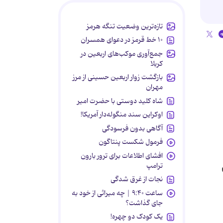
تازه‌ترین وضعیت تنگه هرمز
۱۰ خط قرمز در دعوای همسران
جمع‌آوری موکب‌های اربعین در
کربلا
بازگشت زوار اربعین حسینی از مرز
مهران
شاه کلید دوستی با حضرت امیر
اوکراین سند منگوله‌دار آمریکا!
آگاهی بدون فرسودگی
فرمول شکست پنتاگون
افشای اطلاعات برای ترور بارون
ترامپ
نجات از غرق شدگی
ساعت ۹:۴۰ | چه میراثی از خود به
جای گذاشت؟
یک کودک دو چهره!