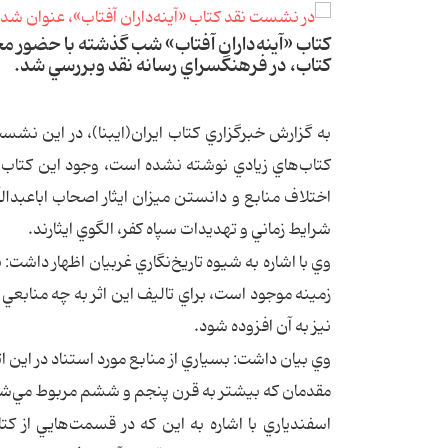
كتاب «آينه‌داران آفتاب» شب گذشته با حضور 
كتاب، در فرهنگسراي رسانه نقد وبررسي شد.
به گزارش خبرگزاري كتاب ايران(ايبنا)، در اين نشس
كتاب‌هاي زيادي نوشته نشده است، وجود اين كتاب 
اختلاف منابع و دانستن ميزان ايثار اصحاب اباعبدا
شرايط زماني و تهديدات سپاه كفر، الگوي ايثارند.
وي با اشاره به شيوه تاريخ‌نگاري غربيان اظهار داشت:
زمينه موجود است، براي تاليف اين اثر به چه منابع
نيز به آن افزوده شود.
وي بيان داشت: بسياري از منابع مورد استناد در اين اثر
مقدمان كه بيشتر به قرن پنجم و ششم مربوط مي‌شون
اسفندياري با اشاره به اين كه در قسمت‌هايي از 