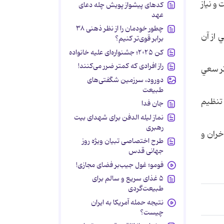
 و نياز
کدهای پیشواز پویش چله دعای
عهد
چطور خودمان را از نظر ذهنی ۳۸
 از آن
برابر قوی‌تر کنیم؟
کن ۲۰۲۵؛ جشنواره‌ای علیه خانواده
راز افرادی که کمتر ضرر می‌کنند!
ثر سعي
دورود، سرزمین شگفتی‌های
طبیعت
 تنظيم
جان فدا
نماز لیله الدفن برای شهدای بیت
رهبری
اخران و
طرح اختصاصی تبیان ویژه روز
جهانی قدس
فومو؛ غول جیب‌بر فضای مجازی!
۵ غذای سریع و سالم برای
طبیعت‌گردی
نتیجه حمله آمریکا به ایران
چیست؟