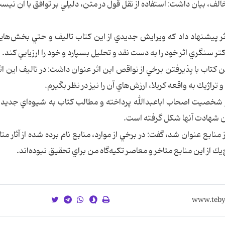
الف، بيان داشت: استفاده از نقل قول در متن‌، دليلي بر توافق با آن نيست
ثر پيشنهاد داد كه ويرايش جديدي از اين كتاب تاليف و حتي بخش‌هايي
ر سنگري اثر خود را به دست نقد و تحليل بسپارد و خود را ارزيابي كند.
تاب با پذيرفتن برخي از نواقص اين اثر عنوان داشت: در تاليف اين ا
تراژيك به واقعه كربلا، ارزش‌هاي آن را نيز در نظر بگيرم.
و شخصيت اصحاب اباعبدالله پرداخته و مطالب كتاب به شيوه‌اي جديد
 شهادت آنها شكل گرفته است.
منابع عنوان شد، گفت: در برخي از موارد، منابع نام برده شده از آثار مت
يك از اين منابع متاخر و معاصر تكيه‌گاه من براي تحقيق نبوده‌اند.