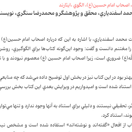
محمد اسفندياري، محقق و پژوهشگر و محمدرضا سنگري، نويسند
ت محمد اسفندياري، با اشاره به اين كه درباره اصحاب امام حسين(ع) 
را مغتنم دانست و گفت: وجود اين‌گونه كتاب‌ها براي الگوگيري، رو
لله(ع) ضروري است، زيرا اصحاب امام حسين (ع) معصوم نبودند و با ت
 بهتر بود در اين كتاب نيز در بخش اول توضيح داده مي‌شد كه چه منابعي 
ي استناد شده است و اميدواريم در ويرايش بعدي اين كتاب بخش بررسي
، تحقيقي نيستند و دليلي براي استناد به آنها وجود ندارد و تنها مي‌توان 
د، استناد كرد.
كتاب از افعال «گفته‌اند و نوشته‌اند» استفاده شده است و مشخص ن