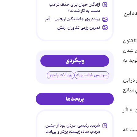
آزادگان جهان برای حذف ترامپ
دست به کار شدند؟
ه اين
پیاده‌روی جاماندگان اربعین - قم
تمرین رزمی تکاوران ارتش
تاكنون
شن شدن
وب‌گردی
وجه به
سرویس خواب نوزاد
زیورآلات پاندورا
در اين
 منابع
پربحث‌ها
به آثار
شهید رئیسی، مردی بود از جنس
يست كه
مردم، ساده‌زیست، پرکار و بی‌ادعا.