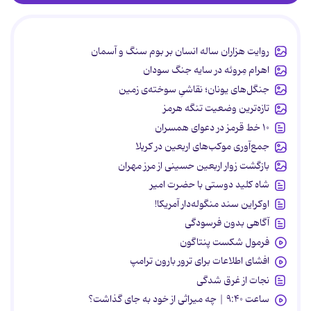
روایت هزاران ساله انسان بر بوم سنگ و آسمان
اهرام مِروئه در سایه جنگ سودان
جنگل‌های یونان؛ نقاشیِ سوخته‌ی زمین
تازه‌ترین وضعیت تنگه هرمز
۱۰ خط قرمز در دعوای همسران
جمع‌آوری موکب‌های اربعین در کربلا
بازگشت زوار اربعین حسینی از مرز مهران
شاه کلید دوستی با حضرت امیر
اوکراین سند منگوله‌دار آمریکا!
آگاهی بدون فرسودگی
فرمول شکست پنتاگون
افشای اطلاعات برای ترور بارون ترامپ
نجات از غرق شدگی
ساعت ۹:۴۰ | چه میراثی از خود به جای گذاشت؟