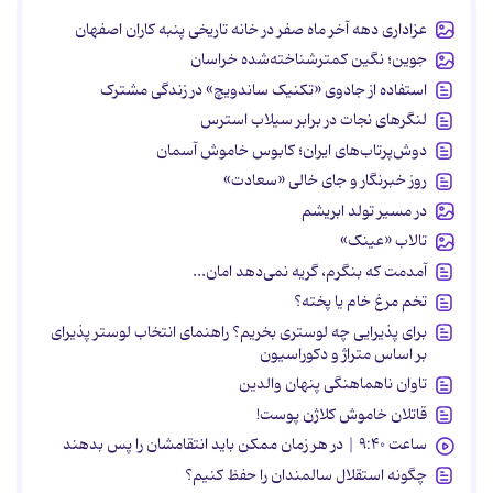
عزاداری دهه آخر ماه صفر در خانه تاریخی پنبه کاران اصفهان
جوین؛ نگین کمترشناخته‌شده خراسان
استفاده از جادوی «تکنیک ساندویچ» در زندگی مشترک
لنگرهای نجات در برابر سیلاب استرس
دوش‌پرتاب‌های ایران؛ کابوس خاموش آسمان
روز خبرنگار و جای خالی «سعادت»
در مسیر تولد ابریشم
تالاب «عینک»
آمدمت که بنگرم، گریه نمی‌دهد امان...
تخم مرغ خام یا پخته؟
برای پذیرایی چه لوستری بخریم؟ راهنمای انتخاب لوستر پذیرای
بر اساس متراژ و دکوراسیون
تاوان ناهماهنگی پنهان والدین
قاتلان خاموش کلاژن پوست!
ساعت ۹:۴۰ | در هر زمان ممکن باید انتقامشان را پس بدهند
چگونه استقلال سالمندان را حفظ کنیم؟