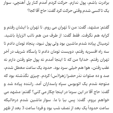
برادرت باشم، پول ندارم. حرکت کردم آمدم کنار پل آهنچی، سوار
یک تاکسی شدم وقتی حرکت کرد گفت: حاج آقا کجا؟
گفتم: مشهد. گفت: من تا تهران می روم. تا تهران با ایشان رفتم و
کرایه هم نگرفت. فقط گفت: از طرف من هم نائب الزیارة باشید.
ترمینال پیاده شدم ماشین بود ولی پول نبود، پنجاه تومان دادم تا
سه راه افسریه رفتم، دویست تومان دادم تا پاسگاه شریف در آخر
تهران رفتم. خدایا! من که تا اینجا آمدم نه پول جلو رفتن دارم نه
عقب رفتن، هوا هم خیلی سرد بود. حدود یک ساعت معطل شدم،
صد و ده صلوات نذر حضرا زهرا(س) کردم. چیزی نگذشته بود که
متوجه شدم یک اتوبوس سپاه پاسداران آمد. راننده پیاده شد و
گفت: حاج آقا در این سرما در اینجا چکار می کنی؟ گفتم: مشهد می
خواهم بروم. گفت: پس بیا با ما. سوار ماشین شدم درحالیکه
ساعت حدوداً یک بعد از نصف شب بود و فردا ساعت 3 بعد از ظهر