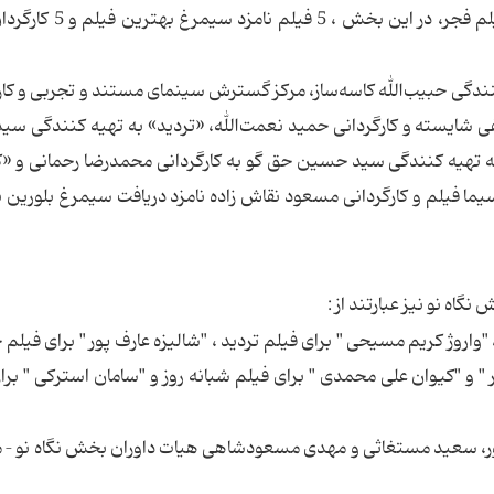
به گزارش تبیان به نقل از روابط عمومی جشنواره فیلم فجر، در این
ش، فیلم‌های «اخراجی‌ها2» به تهیه كنندگی حبیب‌الله كاسه‌ساز، مركز گسترش سینمای مستند و تجربی و 
ی شایسته و كارگردانی حمید نعمت‌الله، «تردید» به تهیه كنندگی س
ه تهیه كنندگی سید حسین حق گو به كارگردانی محمدرضا رحمانی و «
ما فیلم و كارگردانی مسعود نقاش زاده نامزد دریافت سیمرغ بلورین 
اه نو نیز عبارتند از :
واروژ كریم مسیحی " برای فیلم تردید ، "شالیزه عارف پور " برای فیلم ح
 " و "كیوان علی محمدی " برای فیلم شبانه روز و "سامان استركی " برا
پور، سعید مستغاثی و مهدی مسعودشاهی هیات داوران بخش نگاه نو – 