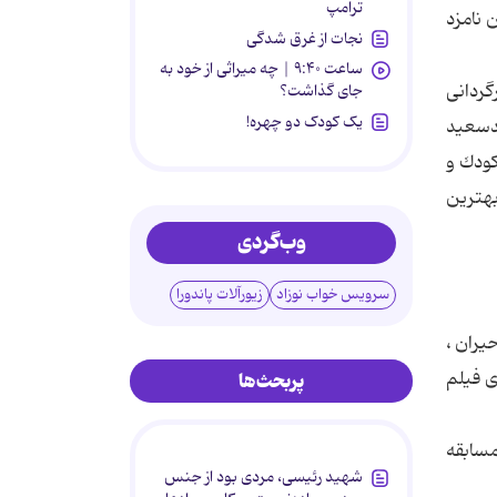
ترامپ
 بخش ، 5 فیلم نامزد سیمرغ بهترین فیلم و 5 كارگردان نامزد
نجات از غرق شدگی
ساعت ۹:۴۰ | چه میراثی از خود به
كارگردانی
جای گذاشت؟
یک کودک دو چهره!
یدسعید
كودك و
بهترین
وب‌گردی
سرویس خواب نوزاد
زیورآلات پاندورا
یران ،
ی فیلم
پربحث‌ها
مسابقه
شهید رئیسی، مردی بود از جنس