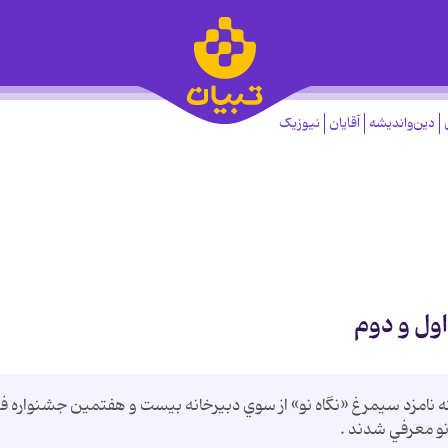
دین‌واندیشه
آقایان
نیوزیک
ول و دوم
ك‌وفرشته نامزد سيمرغ «نگاه نو» از سوي دبيرخانه بيست و هفتمين جشنواره ف
و معرفي شدند .