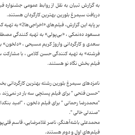
دریافت سیمرغ بلورین بهترین كارگردان هستند.
بر پایه این گزار
مسعود ده‌نمكی ، «بی‌پولی» به تهیه كنندگی مصطف
سعدی و كارگردانی واروژ كریم مسیحی ، «دلخون» ب
فرشته» به تهیه كنندگی حسن كلامی ، با مشاركت سی
فیلم بخش نگاه نو هستند.
نامزدهای سیمرغ بلورین رشته بهترین كارگردانی بخش نگ
"حسن فتحی " برای فیلم پستچی سه بار در نمی‌زند ، "
"محمدرضا رحمانی " برای فیلم دلخون ، "امید بنكدار
"صندلی خالی ".
محمدعلی باشه‌آهنگر، ناصر غلامرضایی، قاسم قلی‌
فیلم‌های اول و دوم هستند.