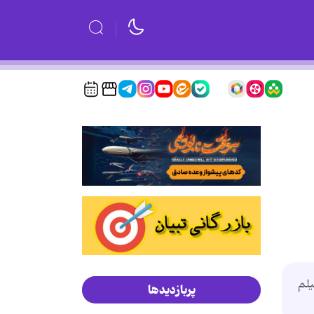
يلم
پربازدیدها