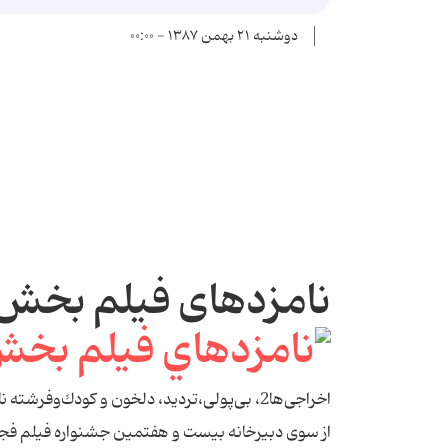
دوشنبه ۲۱ بهمن ۱۳۸۷ - ۰۰:۰۰
نامزدهای فیلم بخش ف
اخراجی‌ها2، بی‌پولی،تردید، دلخون و كودك‌وفرشته نامزد سیمرغ «نگاه نو»
از سوی دبیرخانه بیست و هفتمین جشنواره فیلم فجر