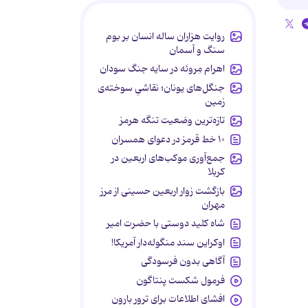
روایت هزاران ساله انسان بر بوم
سنگ و آسمان
اهرام مِروئه در سایه جنگ سودان
جنگل‌های یونان؛ نقاشیِ سوخته‌ی
زمین
تازه‌ترین وضعیت تنگه هرمز
۱۰ خط قرمز در دعوای همسران
جمع‌آوری موکب‌های اربعین در
کربلا
بازگشت زوار اربعین حسینی از مرز
مهران
شاه کلید دوستی با حضرت امیر
اوکراین سند منگوله‌دار آمریکا!
آگاهی بدون فرسودگی
فرمول شکست پنتاگون
افشای اطلاعات برای ترور بارون