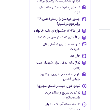
مردم، ساده‌زیست، پرکار و بی‌ادعا.
کدهای پیشواز پویش چله دعای
عهد
چطور خودمان را از نظر ذهنی ۳۸
برابر قوی‌تر کنیم؟
کن ۲۰۲۵؛ جشنواره‌ای علیه خانواده
راز افرادی که کمتر ضرر می‌کنند!
دورود، سرزمین شگفتی‌های
طبیعت
جان فدا
نماز لیله الدفن برای شهدای بیت
رهبری
طرح اختصاصی تبیان ویژه روز
جهانی قدس
فومو؛ غول جیب‌بر فضای مجازی!
۵ غذای سریع و سالم برای
طبیعت‌گردی
نتیجه حمله آمریکا به ایران
چیست؟