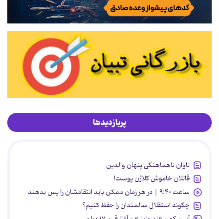
پربازدیدها
تاوان ناهماهنگی پنهان والدین
قاتلان خاموش کلاژن پوست!
ساعت ۹:۴۰ | در هر زمان ممکن باید انتقامشان را پس بدهند
چگونه استقلال سالمندان را حفظ کنیم؟
آیین کهن «نوروزبل» - آغاز قرن ۱۷ دیلمی