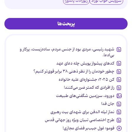
سرویس خواب نوزاد
زیورآلات پاندورا
پربحث‌ها
شهید رئیسی، مردی بود از جنس مردم، ساده‌زیست، پرکار و
بی‌ادعا.
کدهای پیشواز پویش چله دعای عهد
چطور خودمان را از نظر ذهنی ۳۸ برابر قوی‌تر کنیم؟
کن ۲۰۲۵؛ جشنواره‌ای علیه خانواده
راز افرادی که کمتر ضرر می‌کنند!
دورود، سرزمین شگفتی‌های طبیعت
جان فدا
نماز لیله الدفن برای شهدای بیت رهبری
طرح اختصاصی تبیان ویژه روز جهانی قدس
فومو؛ غول جیب‌بر فضای مجازی!