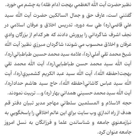
نظير حضرت آيت الله العظمي بهجت (دام ظله) به چشم مي خورد.
گفتني است، عارف حق و جمال السالکين حضرت آيت الله سيد
علي قاضي(ره) طي سه دوره، تدريس اخلاق و عرفان اسلامي در
نجف اشرف شاگرداني را پرورش دادند که هر کدام از بزرگان وادي
عرفان و اخلاق محسوب مي شوند؛ شاگردان مبرزي نظير: آيت الله
شيخ محمد تقي آملي(ره)، علامه سيد محمد حسين طباطبائي(ره)،
آيت الله سيد محمد حسن طباطبايي(ره)، آيت الله محمد تقي
بهجت(حفظه الله)، آيت الله سيد عبد الکريم کشميري(ره)، آيت
الله سيد عباس کاشاني(حفظه الله)، حاج سيد هاشم حداد(ره)،
آيت الله سيد محمد حسيني همداني بهار (ره) و... تربيت نمودند.
حجه الاسلام و المسلمين سلطاني مهاجر مدير تبيان دفتر قم
هدف از راه اندازي وب سايت براي اين عالم اخلاقي را پاسخگويي به
نيازمعنوي جامعه و شناساندن علما و فرزانگان به نسل امروز
جامعه عنوان کرد.