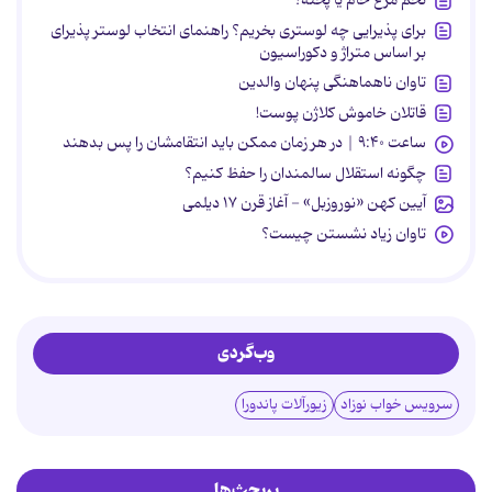
تخم مرغ خام یا پخته؟
برای پذیرایی چه لوستری بخریم؟ راهنمای انتخاب لوستر پذیرای
بر اساس متراژ و دکوراسیون
تاوان ناهماهنگی پنهان والدین
قاتلان خاموش کلاژن پوست!
ساعت ۹:۴۰ | در هر زمان ممکن باید انتقامشان را پس بدهند
چگونه استقلال سالمندان را حفظ کنیم؟
آیین کهن «نوروزبل» - آغاز قرن ۱۷ دیلمی
تاوان زیاد نشستن چیست؟
وب‌گردی
سرویس خواب نوزاد
زیورآلات پاندورا
پربحث‌ها