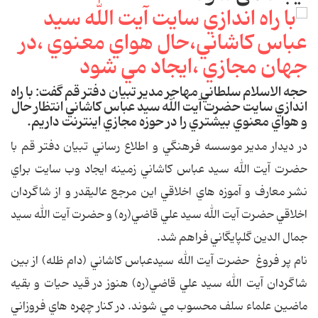
حجه الاسلام سلطاني مهاجر مدير تبيان دفتر قم گفت: با راه
اندازي سايت حضرت آيت الله سيد عباس کاشاني انتظار حال
و هواي معنوي بيشتري را در حوزه مجازي اينترنت داريم.
در ديدار مدير موسسه فرهنگي و اطلاع رساني تبيان دفتر قم با
حضرت آيت الله سيد عباس کاشاني زمينه ايجاد وب سايت براي
نشر معارف و آموزه هاي اخلاقي اين مرجع عاليقدر و از شاگردان
اخلاقي حضرت آيت الله سيد علي قاضي(ره) و حضرت آيت الله سيد
جمال الدين گلپايگاني فراهم شد.
نام پر فروغ حضرت آيت الله سيدعباس کاشاني (دام ظله) از بين
شاگردان آيت الله سيد علي قاضي(ره) هنوز در قيد حيات و بقيه
ماضين علماء سلف محسوب مي شوند. در کنار چهره هاي فروزاني