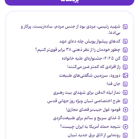
شهید رئیسی، مردی بود از جنس مردم، ساده‌زیست، پرکار و
بی‌ادعا.
کدهای پیشواز پویش چله دعای عهد
چطور خودمان را از نظر ذهنی ۳۸ برابر قوی‌تر کنیم؟
کن ۲۰۲۵؛ جشنواره‌ای علیه خانواده
راز افرادی که کمتر ضرر می‌کنند!
دورود، سرزمین شگفتی‌های طبیعت
جان فدا
نماز لیله الدفن برای شهدای بیت رهبری
طرح اختصاصی تبیان ویژه روز جهانی قدس
فومو؛ غول جیب‌بر فضای مجازی!
۵ غذای سریع و سالم برای طبیعت‌گردی
نتیجه حمله آمریکا به ایران چیست؟
رونمایی از اتاق برق جدید تبیان