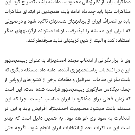
مذاکرات باید از نظر زمانی محدودیت داشته باشد، تصریح کرد: این
مذاکرات تنها باید چندماه ادامه یابد، همچنین در ابتدای مذاکرات
باید بر انصراف ایران از برنامه­های هسته­ای تاکید شود و در صورتی
که ایران این مسئله را نپذیرفت، اوباما می­تواند ازگزینه­های دیگر
استفاده کند و البته از هیچ گزینه­ای نباید صرف­نظر کند.
وی با ابراز نگرانی از انتخاب مجدد احمدی­نژاد به عنوان رییس­جمهور
ایران در انتخابات ریاست­جمهوری آینده، ادامه داد: مسئله دیگری که
باعث نگرانی مقامات اسرائیل و مقامات برخی از کشورهای اروپایی از
جمله نیکلاس سارکوزی رییس­جمهور فرانسه شده است، این است
که زمان فعلی برای مذاکره با ایران مناسب نیست، چرا که این
مسئله باعث می­شود محبوبیت احمدی­نژاد افزایش یابد و این در
انتخابات به سود وی خواهد بود. به همین دلیل است که بهتر
است این مذاکرات بعد از انتخابات ایران انجام شود. اگرچه حتی