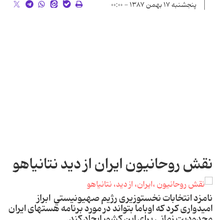
پنجشنبه ۱۷ بهمن ۱۳۸۷ - ۰۰:۰۰
نقش روحانيون ایران از دید نتانیاهو
نامزد انتخابات نخست­وزیری رژيم صهيونيستي ابراز
امیدواری کرد که اوباما بتواند در مورد برنامه هسته­ای ایران
محدودیت زمانی برای این کشور ایجاد کند.