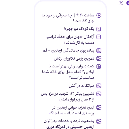
ساعت ۹:۴۰ | چه میراثی از خود به
جای گذاشت؟
یک کودک دو چهره!
آزادگان جهان برای حذف ترامپ
دست به کار شدند؟
پیاده‌روی جاماندگان اربعین - قم
تمرین رزمی تکاوران ارتش
کمد دیواری ریلی بهتر است یا
لولایی؟ کدام مدل برای خانه شما
مناسب‌تر است؟
میانکاله در آتش
تشییع پیکر ۱۱۲ شهید در غزه پس
از ۳ سال زیر آوار ماندن
آیین تعزیه‌خوانی اربعین در
روستای احمدآباد - میانجلگه
وضعیت تردد و خدمات به زائران
اربعین حسینی در گذرگاه مرزی