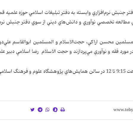
تر جنبش نرم‌افزاري وابسته به دفتر تبليغات اسلامي حوزه علميه قم
طالعه تخصصي نوآوري و دانش‌هاي ديني از سوي دفتر جنبش نرم‌ا
مسلمين محسن اراكي، حجت‌الاسلام و المسلمين ابوالقاسم علي‌د
در مورد فقه و نوآوري مي‌پردازند و حجت الاسلام رضا اسلامي دبير عل
مبلغي همچنين خاطرنشان كرد: اين نشست، از ساعت 9:15 تا 12 در سالن همايش‌هاي پژوهشگاه علوم و فرهنگ ا