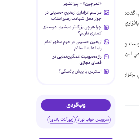
«تمرچین» - پیرانشهر
مراسم عزاداری اربعینِ حسینی در
، گفت:
جوار محل شهادت رهبر انقلاب
فزاري
چرا هرچی بزرگ‌تر میشیم، دوستای
کمتری داریم؟
اربعین حسینی در حرم مطهر امام
وست و
رضا علیه السلام
مي اين
راز محبوبیت غمگین‌نمایی در
فضای مجازی
استرس یا پیش یائسگی؟
سلامي برگزار
وب‌گردی
سرویس خواب نوزاد
زیورآلات پاندورا