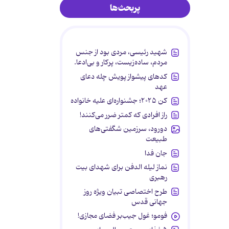
پربحث‌ها
شهید رئیسی، مردی بود از جنس
مردم، ساده‌زیست، پرکار و بی‌ادعا.
کدهای پیشواز پویش چله دعای
عهد
کن ۲۰۲۵؛ جشنواره‌ای علیه خانواده
راز افرادی که کمتر ضرر می‌کنند!
دورود، سرزمین شگفتی‌های
طبیعت
جان فدا
نماز لیله الدفن برای شهدای بیت
رهبری
طرح اختصاصی تبیان ویژه روز
جهانی قدس
فومو؛ غول جیب‌بر فضای مجازی!