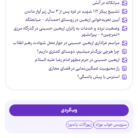
میانکاله در آتش
تشییع پیکر ۱۱۲ شهید در غزه پس از ۳ سال زیر آوار ماندن
آیین تعزیه‌خوانی اربعین در روستای احمدآباد - میانجلگه
وضعیت تردد و خدمات به زائران اربعین حسینی در گذرگاه مرزی
«تمرچین» - پیرانشهر
مراسم عزاداری اربعینِ حسینی در جوار محل شهادت رهبر انقلاب
چرا هرچی بزرگ‌تر میشیم، دوستای کمتری داریم؟
اربعین حسینی در حرم مطهر امام رضا علیه السلام
راز محبوبیت غمگین‌نمایی در فضای مجازی
استرس یا پیش یائسگی؟
وب‌گردی
سرویس خواب نوزاد
زیورآلات پاندورا