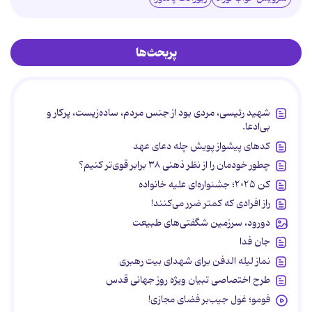
پربحث‌ها
شهید رئیسی، مردی بود از جنس مردم، ساده‌زیست، پرکار و
بی‌ادعا.
کدهای پیشواز پویش چله دعای عهد
چطور خودمان را از نظر ذهنی ۳۸ برابر قوی‌تر کنیم؟
کن ۲۰۲۵؛ جشنواره‌ای علیه خانواده
راز افرادی که کمتر ضرر می‌کنند!
دورود، سرزمین شگفتی‌های طبیعت
جان فدا
نماز لیله الدفن برای شهدای بیت رهبری
طرح اختصاصی تبیان ویژه روز جهانی قدس
فومو؛ غول جیب‌بر فضای مجازی!