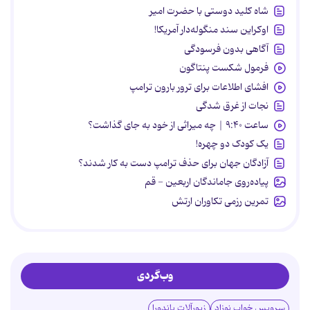
شاه کلید دوستی با حضرت امیر
اوکراین سند منگوله‌دار آمریکا!
آگاهی بدون فرسودگی
فرمول شکست پنتاگون
افشای اطلاعات برای ترور بارون ترامپ
نجات از غرق شدگی
ساعت ۹:۴۰ | چه میراثی از خود به جای گذاشت؟
یک کودک دو چهره!
آزادگان جهان برای حذف ترامپ دست به کار شدند؟
پیاده‌روی جاماندگان اربعین - قم
تمرین رزمی تکاوران ارتش
وب‌گردی
سرویس خواب نوزاد
زیورآلات پاندورا