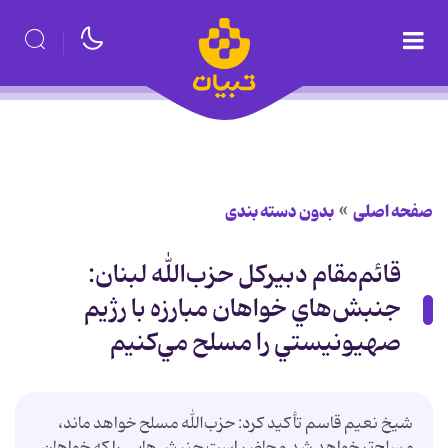
صفحه اصلی
بدون دسته بندی
قائم‌مقام دبيركل حزب‌الله لبنان:
جنبش‌هاي خواهان مبارزه با رژيم
صهيونيستي را مسلح مي‌كنيم
شيخ نعيم قاسم تأكيد كرد: حزب‌الله مسلح خواهد ماند،
مسلح‌تر خواهد شد و حاضر است جنبش‌هايي را كه خواهان