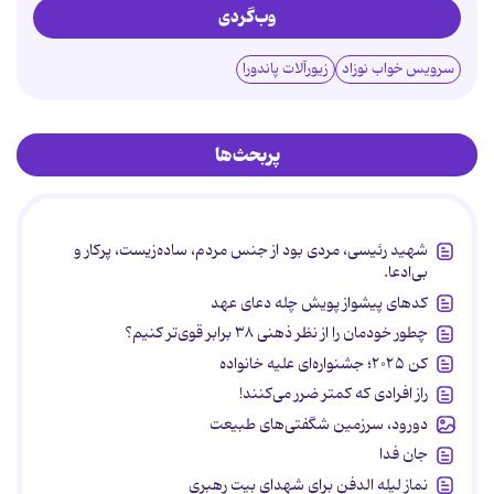
وب‌گردی
سرویس خواب نوزاد
زیورآلات پاندورا
پربحث‌ها
شهید رئیسی، مردی بود از جنس مردم، ساده‌زیست، پرکار و
بی‌ادعا.
کدهای پیشواز پویش چله دعای عهد
چطور خودمان را از نظر ذهنی ۳۸ برابر قوی‌تر کنیم؟
کن ۲۰۲۵؛ جشنواره‌ای علیه خانواده
راز افرادی که کمتر ضرر می‌کنند!
دورود، سرزمین شگفتی‌های طبیعت
جان فدا
نماز لیله الدفن برای شهدای بیت رهبری