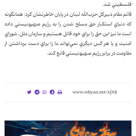
فلسطيني شد.
قائم مقام دبيركل حزب‌الله لبنان در پايان خاطرنشان كرد: همانگونه
كه دنياي استكبار حق مسلح شدن را به رژيم صهيونيستي داده
است ما نيز اين حق را براي خود قائل هستيم و سازمان ملل، شوراي
امنيت و يا هر كس ديگري نمي‌تواند ما را براي دست برداشتن از
مقاومت در برابر رژيم صهيونيستي قانع كند.