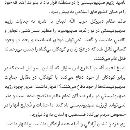
ناميد رژيم صهيونيستي را در منطقه قرار داد تا بتواند اهداف خود
را در ميان كشورهاي اسلامي به پيش ببرد.
قائم مقام دبيركل حزب ‌الله لبنان با اشاره به جنايات رژيم
صهيونيستي در نوار غزه، صهيونيزم را مظهر نسل‌كشي، تجاوز و
ناامني دانست و گفت:‌ نمي‌توان ذره‌اي انسانيت و رحم در وجود
كساني قائل شد كه در غزه زنان و كودكان بي‌گناه را چنين بي‌رحمانه
قتل عام مي‌كنند.
شيخ نعيم‌ قاسم با طرح اين سؤال كه آيا اين اسرائيل است كه در
برابر كودكان از خود دفاع مي‌كند يا كودكان در مقابل جنايات
صهيونيست‌ها از خود دفاع مي‌كنند؟ اظهار داشت: امروز چهره رژيم
صهيونيستي در برابر ديدگان تمام عالم مفتضح شده است و دنيا
نمي‌تواند از رژيم صهيونيستي ياد كند اما جنايات و فجايع آنها را در
خصوص مردم بي‌گناه فلسطين و لبنان به ياد نياورد.
وي غزه را نشان آزادگي و قبله همه آزادگان دانست و اظهار داشت: