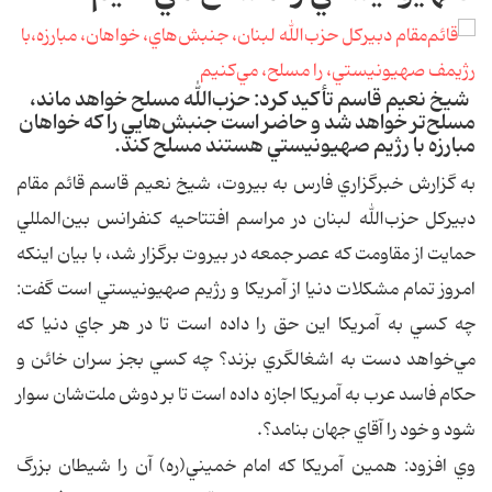
شيخ نعيم قاسم تأكيد كرد: حزب‌الله مسلح خواهد ماند،
مسلح‌تر خواهد شد و حاضر است جنبش‌هايي را كه خواهان
مبارزه با رژيم صهيونيستي هستند مسلح كند.
به گزارش خبرگزاري فارس به بيروت، شيخ نعيم قاسم قائم مقام
دبيركل حزب‌الله لبنان در مراسم افتتاحيه كنفرانس بين‌المللي
حمايت از مقاومت كه عصر جمعه در بيروت برگزار شد، با بيان اينكه
امروز تمام مشكلات دنيا از آمريكا و رژيم صهيونيستي است گفت:
چه كسي به آمريكا اين حق را داده است تا در هر جاي دنيا كه
مي‌خواهد دست به اشغالگري بزند؟ چه كسي بجز سران خائن و
حكام فاسد عرب به آمريكا اجازه داده است تا بر دوش ملت‌شان سوار
شود و خود را آقاي جهان بنامد؟.
وي افزود: همين آمريكا كه امام خميني(ره) آن را شيطان بزرگ