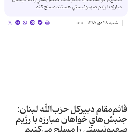
مبارزه با رژيم صهيونيستي هستند مسلح كند.
شنبه ۲۸ دی ۱۳۸۷ - ۰۰:۰۰
قائم‌مقام دبيركل حزب‌الله لبنان:
جنبش‌هاي خواهان مبارزه با رژيم
صهيونيستي را مسلح مي‌كنيم