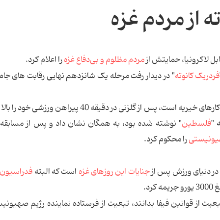
 از مردم غزه
بل لاکرونیا، حمایتش از
مردم مظلوم و بی‌دفاع غزه
را اعلام کرد.
فردریک کانوته
" در دیدار رفت مرحله یک شانزدهم نهایی رقابت های جا
این بازیکن مسلمان که همواره یکی از نفرات حاضر در کارهای خیریه است، پس از گلزنی در دقیقه 40 پیراهن
 "
فلسطین
" نوشته شده بود، به همگان نشان داد و پس از مسابقه
هیونیستی
را محكوم کرد.
در دنیای ورزش پس از
جنایات این روزهای غزه
است که البته
فدراسیون 
رد.
تبعیت از قوانین فیفا بدانند، تبعیت از فرستاده نماینده رژیم صهیونی