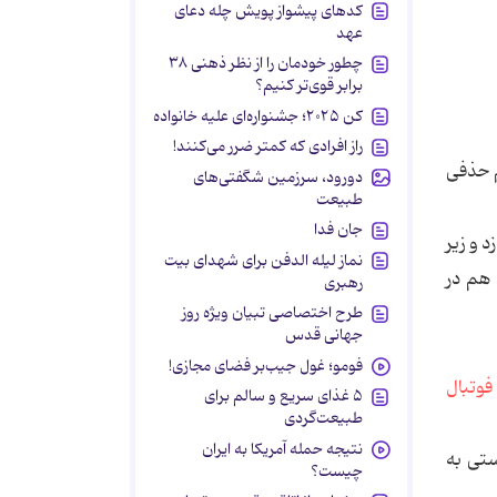
کدهای پیشواز پویش چله دعای
عهد
چطور خودمان را از نظر ذهنی ۳۸
برابر قوی‌تر کنیم؟
کن ۲۰۲۵؛ جشنواره‌ای علیه خانواده
راز افرادی که کمتر ضرر می‌کنند!
م حذفی
دورود، سرزمین شگفتی‌های
طبیعت
جان فدا
 ورزشی خود را بالا زد و زیر
نماز لیله الدفن برای شهدای بیت
 هم در
رهبری
طرح اختصاصی تبیان ویژه روز
جهانی قدس
فومو؛ غول جیب‌بر فضای مجازی!
فوتبال
۵ غذای سریع و سالم برای
طبیعت‌گردی
نتیجه حمله آمریکا به ایران
ستی به
چیست؟