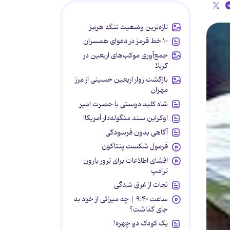
تازه‌ترین وضعیت تنگه هرمز
۱۰ خط قرمز در دعوای همسران
جمع‌آوری موکب‌های اربعین در
کربلا
بازگشت زوار اربعین حسینی از مرز
مهران
شاه کلید دوستی با حضرت امیر
اوکراین سند منگوله‌دار آمریکا!
آگاهی بدون فرسودگی
فرمول شکست پنتاگون
افشای اطلاعات برای ترور بارون
ترامپ
نجات از غرق شدگی
ساعت ۹:۴۰ | چه میراثی از خود به
جای گذاشت؟
یک کودک دو چهره!