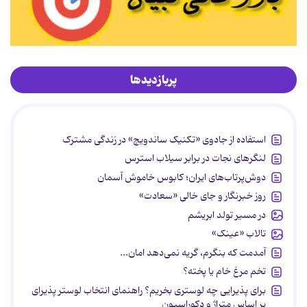
پربازدیدها
استفاده از جادوی «تکنیک ساندویچ» در زندگی مشترک
لنگرهای نجات در برابر سیلاب استرس
دوش‌پرتاب‌های ایران؛ کابوس خاموش آسمان
روز خبرنگار و جای خالی «سعادت»
در مسیر تولد ابریشم
تالاب «عینک»
آمدمت که بنگرم، گریه نمی‌دهد امان...
تخم مرغ خام یا پخته؟
برای پذیرایی چه لوستری بخریم؟ راهنمای انتخاب لوستر پذیرای
بر اساس متراژ و دکوراسیون