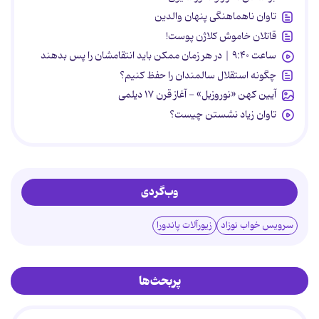
تاوان ناهماهنگی پنهان والدین
قاتلان خاموش کلاژن پوست!
ساعت ۹:۴۰ | در هر زمان ممکن باید انتقامشان را پس بدهند
چگونه استقلال سالمندان را حفظ کنیم؟
آیین کهن «نوروزبل» - آغاز قرن ۱۷ دیلمی
تاوان زیاد نشستن چیست؟
وب‌گردی
سرویس خواب نوزاد
زیورآلات پاندورا
پربحث‌ها