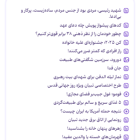
شهید رئیسی، مردی بود از جنس مردم، ساده‌زیست، پرکار و
بی‌ادعا.
کدهای پیشواز پویش چله دعای عهد
چطور خودمان را از نظر ذهنی ۳۸ برابر قوی‌تر کنیم؟
کن ۲۰۲۵؛ جشنواره‌ای علیه خانواده
راز افرادی که کمتر ضرر می‌کنند!
دورود، سرزمین شگفتی‌های طبیعت
جان فدا
نماز لیله الدفن برای شهدای بیت رهبری
طرح اختصاصی تبیان ویژه روز جهانی قدس
فومو؛ غول جیب‌بر فضای مجازی!
۵ غذای سریع و سالم برای طبیعت‌گردی
نتیجه حمله آمریکا به ایران چیست؟
رونمایی از اتاق برق جدید تبیان
زهرهای پنهان خانه را بشناسید!
قهرمان‌های خسته یا والدین مفید!