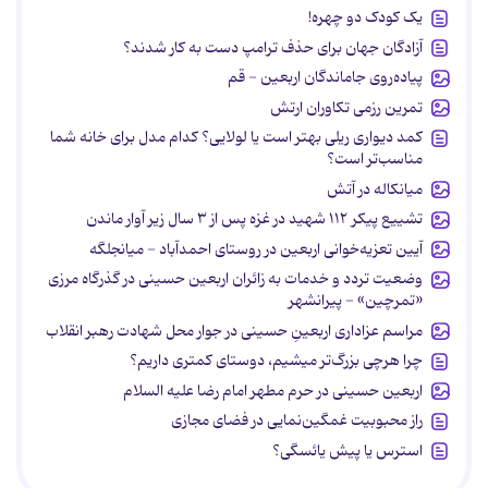
یک کودک دو چهره!
آزادگان جهان برای حذف ترامپ دست به کار شدند؟
پیاده‌روی جاماندگان اربعین - قم
تمرین رزمی تکاوران ارتش
کمد دیواری ریلی بهتر است یا لولایی؟ کدام مدل برای خانه شما
مناسب‌تر است؟
میانکاله در آتش
تشییع پیکر ۱۱۲ شهید در غزه پس از ۳ سال زیر آوار ماندن
آیین تعزیه‌خوانی اربعین در روستای احمدآباد - میانجلگه
وضعیت تردد و خدمات به زائران اربعین حسینی در گذرگاه مرزی
«تمرچین» - پیرانشهر
مراسم عزاداری اربعینِ حسینی در جوار محل شهادت رهبر انقلاب
چرا هرچی بزرگ‌تر میشیم، دوستای کمتری داریم؟
اربعین حسینی در حرم مطهر امام رضا علیه السلام
راز محبوبیت غمگین‌نمایی در فضای مجازی
استرس یا پیش یائسگی؟