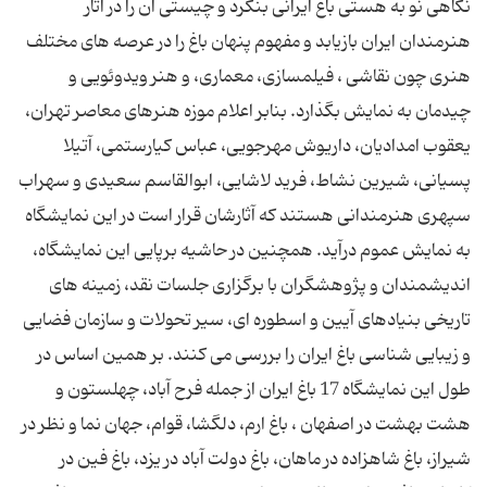
نگاهی نو به هستی باغ ایرانی بنگرد و چیستی آن را در آثار
هنرمندان ایران بازیابد و مفهوم پنهان باغ را در عرصه های مختلف
هنری چون نقاشی ، فیلمسازی، معماری، و هنر ویدوئویی و
چیدمان به نمایش بگذارد. بنابر اعلام موزه هنرهای معاصر تهران،
یعقوب امدادیان، داریوش مهرجویی، عباس كیارستمی، آتیلا
پسیانی، شیرین نشاط، فرید لاشایی، ابوالقاسم سعیدی و سهراب
سپهری هنرمندانی هستند كه آثارشان قرار است در این نمایشگاه
به نمایش عموم درآید. همچنین در حاشیه برپایی این نمایشگاه،
اندیشمندان و پژوهشگران با برگزاری جلسات نقد، زمینه های
تاریخی بنیادهای آیین و اسطوره ای، سیر تحولات و سازمان فضایی
و زیبایی شناسی باغ ایران را بررسی می كنند. بر همین اساس در
طول این نمایشگاه 17 باغ ایران از جمله فرح آباد، چهلستون و
هشت بهشت در اصفهان ، باغ ارم، دلگشا، قوام، جهان نما و نظر در
شیراز، باغ شاهزاده در ماهان، باغ دولت آباد در یزد، باغ فین در