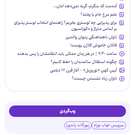
آمدمت که بنگرم، گریه نمی‌دهد امان...
تخم مرغ خام یا پخته؟
برای پذیرایی چه لوستری بخریم؟ راهنمای انتخاب لوستر پذیرای
بر اساس متراژ و دکوراسیون
تاوان ناهماهنگی پنهان والدین
قاتلان خاموش کلاژن پوست!
ساعت ۹:۴۰ | در هر زمان ممکن باید انتقامشان را پس بدهند
چگونه استقلال سالمندان را حفظ کنیم؟
آیین کهن «نوروزبل» - آغاز قرن ۱۷ دیلمی
تاوان زیاد نشستن چیست؟
وب‌گردی
سرویس خواب نوزاد
زیورآلات پاندورا