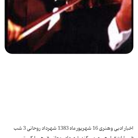
اخبار ادبی وهنری 16 شهریور ماه 1383 شهرداد روحانی 3 شب