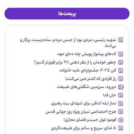
پربحث‌ها
شهید رئیسی، مردی بود از جنس مردم، ساده‌زیست، پرکار و
بی‌ادعا.
کدهای پیشواز پویش چله دعای عهد
چطور خودمان را از نظر ذهنی ۳۸ برابر قوی‌تر کنیم؟
کن ۲۰۲۵؛ جشنواره‌ای علیه خانواده
راز افرادی که کمتر ضرر می‌کنند!
دورود، سرزمین شگفتی‌های طبیعت
جان فدا
نماز لیله الدفن برای شهدای بیت رهبری
طرح اختصاصی تبیان ویژه روز جهانی قدس
فومو؛ غول جیب‌بر فضای مجازی!
۵ غذای سریع و سالم برای طبیعت‌گردی