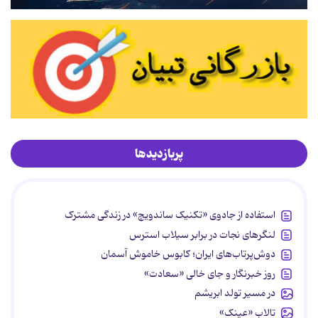
پربازدیدها
استفاده از جادوی «تکنیک ساندویچ» در زندگی مشترک
لنگرهای نجات در برابر سیلاب استرس
دوش‌پرتاب‌های ایران؛ کابوس خاموش آسمان
روز خبرنگار و جای خالی «سعادت»
در مسیر تولد ابریشم
تالاب «عینک»