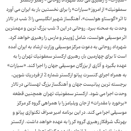
«سیارات» را رهبری می كند شهرداد روحانی « رهبر اركستر
سمفونیك» از امروز «سیارات» را برای نخستین بار به ایران می آورد
تا اثر «گوستاو هولست»، آهنگساز شهیر انگلیسی را 3 شب در تالار
وحدت به صحنه ببرد. روحانی در این 3 شب بزرگ ترین و مهمترین
اثر موسیقی هولست، شامل ژوپیتر و مارس را رهبری خواهد كرد.
شهرداد روحانی به دعوت مركز موسیقی وزارت ارشاد به ایران آمده
است تا برای چهارمین بار، رهبری اركستر سمفونیك تهران را به
عهده بگیرد و آثاری از بزرگان موسیقی جهان را اجرا كند. «سیارات»
به همراه اجرای كنسرت پیانو اركستر شماره 2 از فردریك شوپن،
برجسته ترین پیانیست جهان و آهنگساز بزرگ لهستانی در تالار
وحدت اجرا می شود. اركستر سمفونیك تهران همچنین قطعه
«برخورد با مقدرات» از جان ویلیامز را با همراهی گروه كر مركز
موسیقی اجرا می كند. در این برنامه امیر صراف تكنوازی پیانو و
بهرنگ شرفكار رهبری گروه كر را به عهده خواهد داشت. اركستر