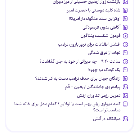
بازگشت زوار اربعین حسینی از مرز مهران
شاه کلید دوستی با حضرت امیر
اوکراین سند منگوله‌دار آمریکا!
آگاهی بدون فرسودگی
فرمول شکست پنتاگون
افشای اطلاعات برای ترور بارون ترامپ
نجات از غرق شدگی
ساعت ۹:۴۰ | چه میراثی از خود به جای گذاشت؟
یک کودک دو چهره!
آزادگان جهان برای حذف ترامپ دست به کار شدند؟
پیاده‌روی جاماندگان اربعین - قم
تمرین رزمی تکاوران ارتش
کمد دیواری ریلی بهتر است یا لولایی؟ کدام مدل برای خانه شما
مناسب‌تر است؟
میانکاله در آتش