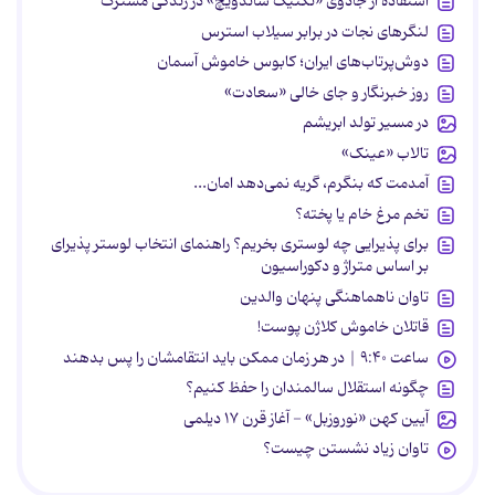
استفاده از جادوی «تکنیک ساندویچ» در زندگی مشترک
لنگرهای نجات در برابر سیلاب استرس
دوش‌پرتاب‌های ایران؛ کابوس خاموش آسمان
روز خبرنگار و جای خالی «سعادت»
در مسیر تولد ابریشم
تالاب «عینک»
آمدمت که بنگرم، گریه نمی‌دهد امان...
تخم مرغ خام یا پخته؟
برای پذیرایی چه لوستری بخریم؟ راهنمای انتخاب لوستر پذیرای
بر اساس متراژ و دکوراسیون
تاوان ناهماهنگی پنهان والدین
قاتلان خاموش کلاژن پوست!
ساعت ۹:۴۰ | در هر زمان ممکن باید انتقامشان را پس بدهند
چگونه استقلال سالمندان را حفظ کنیم؟
آیین کهن «نوروزبل» - آغاز قرن ۱۷ دیلمی
تاوان زیاد نشستن چیست؟