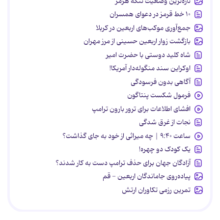
تازه‌ترین وضعیت تنگه هرمز
۱۰ خط قرمز در دعوای همسران
جمع‌آوری موکب‌های اربعین در کربلا
بازگشت زوار اربعین حسینی از مرز مهران
شاه کلید دوستی با حضرت امیر
اوکراین سند منگوله‌دار آمریکا!
آگاهی بدون فرسودگی
فرمول شکست پنتاگون
افشای اطلاعات برای ترور بارون ترامپ
نجات از غرق شدگی
ساعت ۹:۴۰ | چه میراثی از خود به جای گذاشت؟
یک کودک دو چهره!
آزادگان جهان برای حذف ترامپ دست به کار شدند؟
پیاده‌روی جاماندگان اربعین - قم
تمرین رزمی تکاوران ارتش