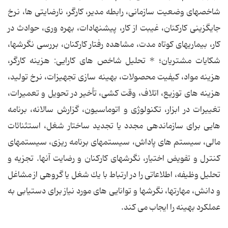
شاخصهای وضعیت سازمانی، رابطه مدیر، كارگر، نارضایتی ها، نرخ
جایگزینی كاركنان، غیبت از كار، پیشنهادات، بهره وری، حوادث در
كار، بیماریهای كوتاه مدت، مشاهده رفتار كاركنان، بررسی نگرشها،
شكایات مشتریان؛ * تحلیل شاخص های كارایی: هزینه كارگر،
هزینه مواد، كیفیت محصولات، بهینه سازی تجهیزات، نرخ تولید،
هزینه های توزیع، اتلاف، وقت كشی، تأخیر در تحویل و تعمیرات،
تغییرات در ابزار، تكنولوژی و اتوماسیون، گزارش سالانه، برنامه
هایی برای سازماندهی مجدد یا تجدید ساختار شغل، استثنائات
مالی، سیستم های پاداش، سیستمهای برنامه ریزی، سیستمهای
كنترل و تفویض اختیار، نگرشهای كاركنان و رضایت آنها. تجزیه و
تحلیل وظیفه، اطلاعاتی را در ارتباط با یك شغل یا گروهی از مشاغل
و دانش، مهارتها، نگرشها و توانایی های مورد نیاز برای دستیابی به
عملكرد بهینه را ایجاب می كند.