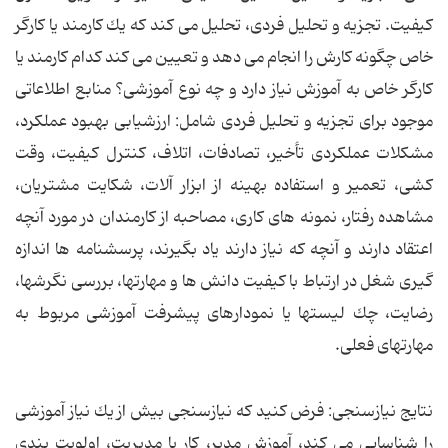
كیفیت. تجزیه و تحلیل فردی، تحلیل می كند كه یك كارمند یا كارگر
خاص چگونه كارش را انجام می دهد و تعیین می كند كدام كارمند یا
كارگر خاص به آموزش نیاز دارد و چه نوع آموزشی؟ منابع اطلاعاتی
موجود برای تجزیه و تحلیل فردی شامل: ارزشیابی بهبود عملكرد،
مشكلات عملكردی تأخیر، تصادفات، اتلاف، كنترل كیفیت، وقت
كشی، تعمیر و استفاده بهینه از ابزار آلات، شكایت مشتریان،
مشاهده رفتار، نمونه های كاری، مصاحبه از كارمندان در مورد آنچه
اعتقاد دارند و آنچه كه نیاز دارند یاد بگیرند، پرسشنامه ها اندازه
گیری شغل در ارتباط با كیفیت دانش ها و مهارتها، بررسی نگرشها،
رضایت، چك لیستها یا نمودارهای پیشرفت آموزشی مربوط به
مهارتهای فعلی.
نتایج نیازسنجی: فرض كنید كه نیازسنجی بیش از یك نیاز آموزشی
را شناسایی می كند، آموزش مدیر، كار با مدیریت، اولویت بندی