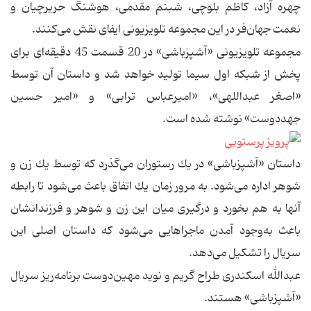
چهره آزاد، كاظم بلوچی،‌ شبنم مقدمی، هوشنگ حریرچیان و
نعمت جهان‌فر در این مجموعه تلویزیونی ایفای نقش می‌كنند.
مجموعه تلویزیونی «آشپزباشی» در 20 قسمت 45 دقیقه‌ای برای
پخش از شبكه اول سیما تولید خواهد شد و داستان آن توسط
«اصغر عبداللهی»، «امیرعباس ترابی» و «امیر حسین
جهددوست» نوشته شده است.
داستان «آشپزباشی» در یك رستوران می‌گذرد كه توسط یك زن و
شوهر اداره می‌شود. به مرور زمان یك اتفاق باعث می‌شود تا رابطه
آنها به هم بخورد و درگیری میان این زن و شوهر و فرزندانشان
باعث به‌وجود آمدن ماجراهایی می‌شود كه داستان اصلی این
سریال را تشكیل می‌دهد.
عبدالله اسكندری طراح گریم و نوید مهین‌دوست برنامه‌ریز سریال
«آشپزباشی» هستند.