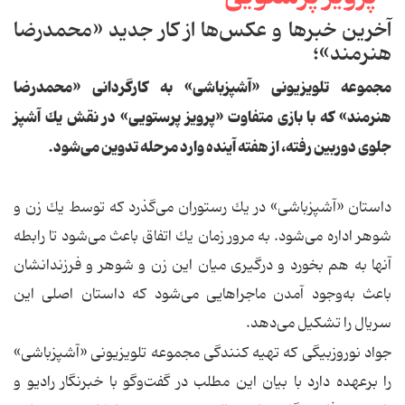
آخرین خبرها و عكس‌ها از كار جدید «محمدرضا
هنرمند»؛
مجموعه تلویزیونی «آشپزباشی» به كارگردانی «محمدرضا
هنرمند» كه با بازی متفاوت «پرویز پرستویی» در نقش یك آشپز
جلوی دوربین رفته، از هفته آینده وارد مرحله تدوین می‌شود.
داستان «آشپزباشی» در یك رستوران می‌گذرد كه توسط یك زن و
شوهر اداره می‌شود. به مرور زمان یك اتفاق باعث می‌شود تا رابطه
آنها به هم بخورد و درگیری میان این زن و شوهر و فرزندانشان
باعث به‌وجود آمدن ماجراهایی می‌شود كه داستان اصلی این
سریال را تشكیل می‌دهد.
جواد نوروزبیگی كه تهیه كنندگی مجموعه تلویزیونی «آشپزباشی»
را برعهده دارد با بیان این مطلب در گفت‌وگو با خبرنگار رادیو و