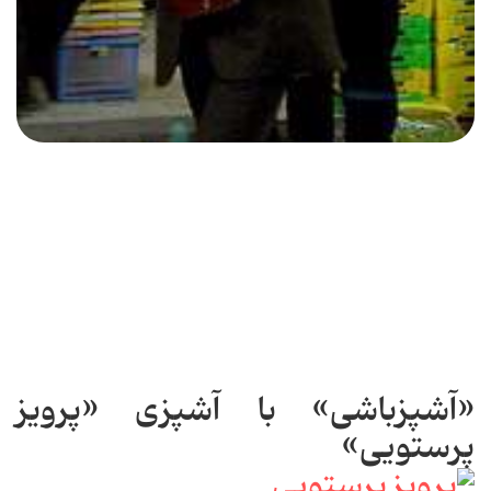
«آشپزباشی» با آشپزی «پرویز
پرستویی»