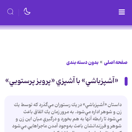
صفحه اصلی
بدون دسته بندی
«آشپزباشي» با آشپزي «پرويز پرستويي»
داستان «آشپزباشي» در يك رستوران مي‌گذرد كه توسط يك
زن و شوهر اداره مي‌شود. به مرور زمان يك اتفاق باعث
مي‌شود تا رابطه آنها به هم بخورد و درگيري ميان اين زن و
شوهر و فرزندانشان باعث به‌وجود آمدن ماجراهايي مي‌شود