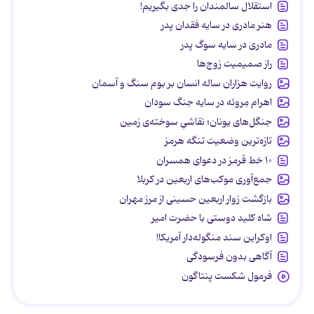
استقلال سالمندان را جدی بگیریم!
هنر مادری در سایه‌ فقدان پدر
مادری در سایه سوگ پدر
راز صمیمیت زوج‌ها
روایت هزاران ساله انسان بر بوم سنگ و آسمان
اهرام مِروئه در سایه جنگ سودان
جنگل‌های یونان؛ نقاشیِ سوخته‌ی زمین
تازه‌ترین وضعیت تنگه هرمز
۱۰ خط قرمز در دعوای همسران
جمع‌آوری موکب‌های اربعین در کربلا
بازگشت زوار اربعین حسینی از مرز مهران
شاه کلید دوستی با حضرت امیر
اوکراین سند منگوله‌دار آمریکا!
آگاهی بدون فرسودگی
فرمول شکست پنتاگون