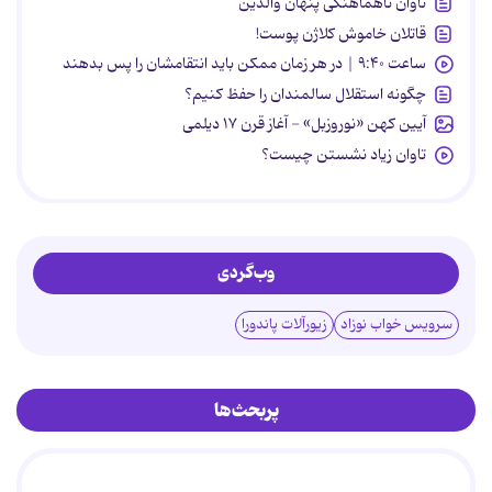
تاوان ناهماهنگی پنهان والدین
قاتلان خاموش کلاژن پوست!
ساعت ۹:۴۰ | در هر زمان ممکن باید انتقامشان را پس بدهند
چگونه استقلال سالمندان را حفظ کنیم؟
آیین کهن «نوروزبل» - آغاز قرن ۱۷ دیلمی
تاوان زیاد نشستن چیست؟
وب‌گردی
سرویس خواب نوزاد
زیورآلات پاندورا
پربحث‌ها