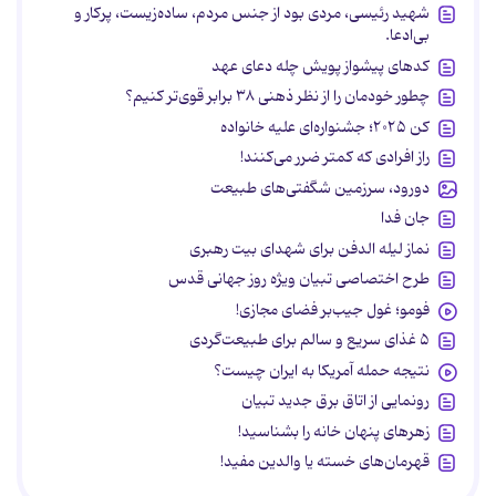
شهید رئیسی، مردی بود از جنس مردم، ساده‌زیست، پرکار و
بی‌ادعا.
کدهای پیشواز پویش چله دعای عهد
چطور خودمان را از نظر ذهنی ۳۸ برابر قوی‌تر کنیم؟
کن ۲۰۲۵؛ جشنواره‌ای علیه خانواده
راز افرادی که کمتر ضرر می‌کنند!
دورود، سرزمین شگفتی‌های طبیعت
جان فدا
نماز لیله الدفن برای شهدای بیت رهبری
طرح اختصاصی تبیان ویژه روز جهانی قدس
فومو؛ غول جیب‌بر فضای مجازی!
۵ غذای سریع و سالم برای طبیعت‌گردی
نتیجه حمله آمریکا به ایران چیست؟
رونمایی از اتاق برق جدید تبیان
زهرهای پنهان خانه را بشناسید!
قهرمان‌های خسته یا والدین مفید!