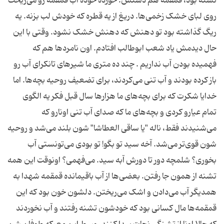
تشنه بود، قمقمه‌ هم دستش. خورده خوده آب قمقمه رو می‌ریخت
روی لبای خشک زخمی‌ها. دریغ از یه قطره که خودش لب بزنه. یه
ریگ گذاشته بود تو دهنش که دهنش خشک نشود. وقتی با این
حال دیدمش یاد شعب ابوطالب افتادم. اون نامردها هم که
فهمیده بودن آب نداریم . چند ده متری ما شیر‌های تانکرای آب رو
باز کرده بودند و آب تنی می‌کردند، برای تضعیف روحیه بچه‌ها. اما
خدایا شکرت که برای بچه‌های ما هزارها سال قبل فکر یه الگوی
تمام عیارو کردی و بچه‌های ما که صدای آب تنی اونارو که
می‌شنیدند فقط، ناله "یا ساقی العطاشا" شون بلند می‌شد و روحیه
شون قوی‌تر می‌شد. آخه سید تو بگو! تو بودی می‌تونستی آب
بخوری؟ شلمچه دور تا دورش آبه سید. می‌فهمی؟ اونوقت این همه
تشنه از همون جا رفتن. بعضی‌ها از آب باقیمانده قمقمه شهدا به
همدیگر آب می‌دادن و اشک می‌ریختن. دلشون خون بود که این
قمقمه‌ها مال کسانی بود که خودشون تشنه رفتند و آب نخوردند