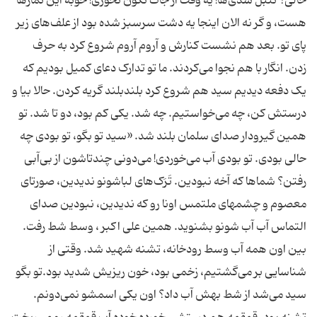
حالی؟ تنبل شدی‌ها! یه وقت از جات تکون نخوری! خوبه این نماز‌ها
هست، و گر نه الان اینجا یه دشت سرسبز شده بود از علف‌های زیر
پای تو. بعد هم نشست کنارش و آروم آروم شروع کرد به حرف
زدن. انگار با هم نجوا می‌کردند. ما تو تدارک دعای کمیل بودیم که
یک دفعه دیدیم سید هم شروع کرد بلندبلند گریه کردن. حالا بیا و
درستش کن، چه می‌خواستیم. چه شد. یکی کم بود، دو تا شد. تو
همین گیرودار صدای سلمان بلند شد. «سید تو بگو، تو بودی چه
حالی بودی. تو بودی آب می‌خوردی! می‌دونی چندتاشون از بی‌آبی
رفتن؟ شماها که آخه نبودین. تَرَک‌های لباشونو ندیدین، صورتای
معصوم و چشمهای ملتمس اونا رو که ندیدین، نبودین صدای
التماس آب آب شونو بشنوید. همین علی اکبر ، وسط شط رفت.
بین اون همه آب وسط رودخانه، تشنه شهید شد. وقتی از
شناسایی بر می‌گشتیم، زخمی بود، خون ریزیش شدید بود.تو بگو
سید می‌شد از شط بهش آب داد؟ اون یکی اسمشو نمی‌دونم.