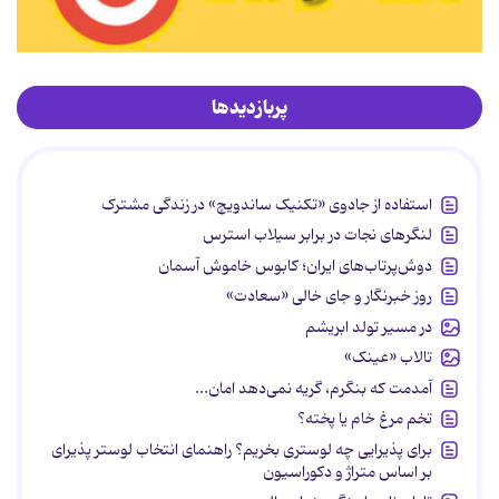
پربازدیدها
استفاده از جادوی «تکنیک ساندویچ» در زندگی مشترک
لنگرهای نجات در برابر سیلاب استرس
دوش‌پرتاب‌های ایران؛ کابوس خاموش آسمان
روز خبرنگار و جای خالی «سعادت»
در مسیر تولد ابریشم
تالاب «عینک»
آمدمت که بنگرم، گریه نمی‌دهد امان...
تخم مرغ خام یا پخته؟
برای پذیرایی چه لوستری بخریم؟ راهنمای انتخاب لوستر پذیرای
بر اساس متراژ و دکوراسیون