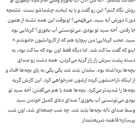
خجالت بکشم؟ اگه من الان آب بخورم وقتی آقام میاد چطوری تو
روش نگاه کنم؟ این رو گفت و با یه لبخند چشماشو بست. شلمچه
دور تا دورش آبه سید. می‌فهمی؟ اونوقت این همه تشنه از همون
جا رفتن. آخه سید تو بودی. می‌تونستی آب بخوری؟ کربلایی بود
سید. عجب کربلایی! من بیچاره هم که از کاروانشون جاموندم.»
اینو که گفت ساکت شد. اما دیگه فقط اون بود که ساکت بود، یه
دسته پشت سرش‌ زار زار گریه می‌کردن. همه دشت رو صدای
بچه‌ها برداشته بود. سلمان بلند شد یکی یکی به پای بچه‌ها افتاد و
از اینکه ناراحتشون کرده ازشون عذرخواهی کرد. این کارش گریه
بچه‌ها را شدیدتر می‌کرد. بچه‌ها همه با هم می‌گفتن: آخه سید تو
بودی می‌تونستی آب بخوری؟ صدای دعای کمیل خوندن سید
وسط صدای ناله بچه‌ها بلند شد. چه شب جمعه‌ای شد، اون شب
پرستاره! فاطمه شریعتمدار