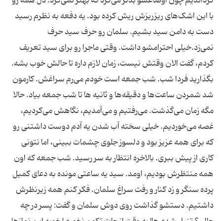
گرداندیم چون اوضاعشو بدتر می‌کرد که بهتر نمی‌کرد. دل همه رو
با این اشک‌های ریزریزش ریش کرده بود. یه دفعه به نظرم رسید
دست به دامن سید بشیم. سلمان رو حرف سید حرف
نمی‌زد.خیلی احترامشو داشت. وقتی ماجرا رو برای سید تعریف
کردم، گفت الان وقتش نیست، زمان لازم داره تا حالش خوب بشه.
بگذارید فردا شب. شب جمعه است خودم می‌رم سراغش. کارمون
شد شمردن ساعت‌ها و دقیقه‌ها و ثانیه ها تا شب جمعه بیاد. حالا
مگه زمان می‌گذشت. می‌رفتیم و می‌آمدیم، نگاهش می‌کردیم،
غصه می‌‌خوردیم. خیلی سخته آب شدن یه آدم دوست داشتنی رو
که برای همه عزیز بود و دلسوز جلوی چشمات ببینی، اما نتونی
کاری از پیش ببری. بالاخره انتظار به سر رسید. شب جمعه که اون
همه منتظرش بودیم، اومد. سید یه ساعتی مونده به دعای کمیل
پرده سنگر و زد کنار و رفت سراغ سلمان. فکر کنم همه زیرنظرش
داشتیم. دستشو گذاشت روی دوش سلمان و گفت: پسر در چه