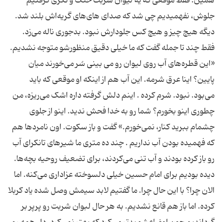
همین. فقط موقعی که یه لیوان شربت خنک و تگری گرفتیم
جلوش، نفهمیدیم چی شد که صدای های‌های گریه‌اش بلند شد.
دیگه هیچ چیز و هیچ کس جلودارش نبود. بدجوری ناله می‌زد.
فقط چند تا جمله گفت که ما خیلی دقیق منظورشو متوجه نشدیم.
«این قطره‌های آب روی لیوان رو می بینی سُر می‌خورند میان
پایین؟ اینا عرق شرمه. این آب هم از اینکه او موقعی که باید
می‌بود. نبود. شرم کرده . اینم دلش گرفته داره اشک می‌‌ریزه، من
چطوری اینو بخورم؟ شما رو به خدا فحش ندید. اینو از جلوی
چشمام ببرید کنار، نمی‌خورم.» گفت و باز سکوت. اون نامردها هم
که فهمیده بودن آب نداریم . چند ده متری ما شیر‌های تانکرای آب
رو باز کرده بودند و آب تنی می‌کردند، برای تضعیف روحیه بچه‌ها.
دیده بودیم برای امام حسین خیلی دلسوخته عزاداری می‌کنه. اما
الان چرا؟ با این حال چرا. ما گفتیم لابد سیمش وصل شده یاد کربلا
کرده. اما باز هم قانع نشدیم. به هر حال لبوان شربت رو پرپر بر