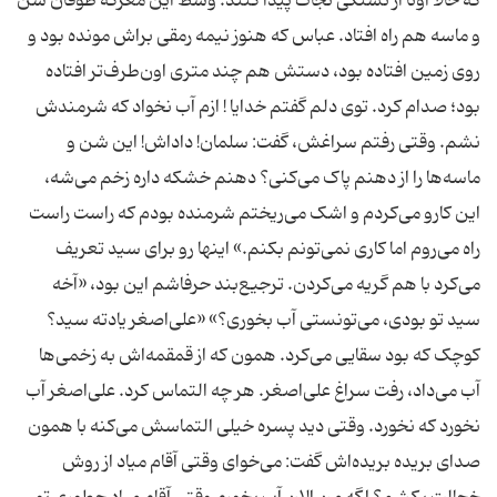
که حالا اونا از تشنگی نجات پیدا کنند. وسط این معرکه طوفان شن
و ماسه هم راه افتاد. عباس که هنوز نیمه‌ رمقی براش مونده بود و
روی زمین افتاده بود، دستش هم چند متری اون‌طرف‌تر افتاده
بود؛ صدام کرد. توی دلم گفتم خدایا ! ازم آب نخواد که شرمندش
نشم. وقتی رفتم سراغش، گفت: سلمان! داداش! این شن و
ماسه‌ها را از دهنم پاک می‌کنی؟ دهنم خشکه داره زخم می‌شه،
این کارو می‌کردم و اشک می‌ریختم شرمنده بودم که راست راست
راه می‌روم اما کاری نمی‌تونم بکنم.» اینها رو برای سید تعریف
می‌کرد با هم گریه می‌کردن. ترجیع‌بند حرفاشم این بود، «آخه
سید تو بودی، می‌تونستی آب بخوری؟» «علی‌اصغر یادته سید؟
کوچک که بود سقایی می‌کرد. همون که از قمقمه‌اش به زخمی‌ها
آب می‌داد، رفت سراغ علی‌اصغر. هر چه التماس کرد. علی‌اصغر آب
نخورد که نخورد. وقتی دید پسره خیلی التماسش می‌کنه با همون
صدای بریده بریده‌اش گفت: می‌خوای وقتی آقام میاد از روش