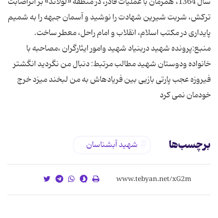
سال 1364، همزمان با عملیات قادر، در منطقه «لولاند» بر اثراصابت
تركش، شربت شیرین شهادت را نوشید و آسمان جبهه را به شمیم
پایداری در مكتب اسلام، انقلاب و امام راحل، معطر ساخت.
منبع:پرونده شهید دربنیاد شهید وامور ایثارگران ،مصاحبه با
خانواده ودوستان شهید مطالب مرتبط: دنبال من نگردید انگشتر
فیروزه عجب پارتی بازیی بین فریادهاش به من لبخند میزد خرج
خودمان نمی کرد
برچسب‌ها
شهید آبشناسان