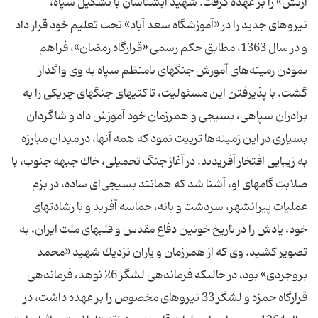
ارتش» را بر عهده گرفت. شهید آبشناسان با تشكیل سپاه،
نیروهای جدید را در «آموزشگاه سعد آباد» تحت تعلیم خود قرار داد
و در سال 1363، مطابق حكم رسمی «قرارگاه رمضان»، فراهم
نمودن زمینه‌های آموزش جنگهای نامنظم سپاه به وی واگذار
گشت. با پذیرفتن این مسئولیت، تاكتیهای جنگهای چریكی را به
برادران سپاهی، بسیجی و همرزمان خود آموزش داد و شاگردان
بسیاری در این زمینه‌ها تربیت نمود كه همه آنها، در میدان مبارزه
به زیبایی افتخار آفریدند. در آغاز جنگ تحمیلی، خاك جبهه جنوب، با
صلابت گامهای او، آشنا شد كه همانند بسیجی‌ای ساده، در بزم
عملیات پیرانشهر، سردشت و بانه، حماسه آفرید و با رشادتهای
خود، یادش را در تاریخ خونین دفاع مقدس و قلبهای ملت ایران، به
تصویر كشید. وی كه از همرزمان و یاران نزدیك شهید «محمد
بروجردی» بود، در حالیكه فرماندهی لشگر 26 نوهد، فرماندهی
قرارگاه حمزه و لشگر 33 نیروهای مخصوص را بر عهده داشت، در