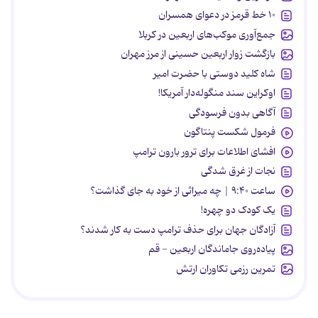
۱۰ خط قرمز در دعوای همسران
جمع‌آوری موکب‌های اربعین در کربلا
بازگشت زوار اربعین حسینی از مرز مهران
شاه کلید دوستی با حضرت امیر
اوکراین سند منگوله‌دار آمریکا!
آگاهی بدون فرسودگی
فرمول شکست پنتاگون
افشای اطلاعات برای ترور بارون ترامپ
نجات از غرق شدگی
ساعت ۹:۴۰ | چه میراثی از خود به جای گذاشت؟
یک کودک دو چهره!
آزادگان جهان برای حذف ترامپ دست به کار شدند؟
پیاده‌روی جاماندگان اربعین - قم
تمرین رزمی تکاوران ارتش