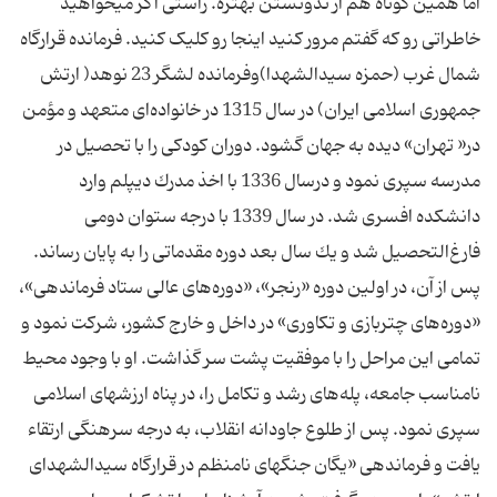
اما همین کوتاه هم از ندونستن بهتره. راستی اگر میخواهید
خاطراتی رو که گفتم مرور کنید اینجا رو کلیک کنید. فرمانده قرارگاه
شمال غرب (حمزه سیدالشهدا)وفرمانده لشگر 23 نوهد( ارتش
جمهوری اسلامی ایران) در سال 1315 در خانواده‌ای متعهد و مؤمن
در« تهران» دیده به جهان گشود. دوران كودكی را با تحصیل در
مدرسه سپری نمود و درسال 1336 با اخذ مدرك دیپلم وارد
دانشكده افسری شد. در سال 1339 با درجه ستوان دومی
فارغ‌التحصیل شد و یك سال بعد دوره مقدماتی را به پایان رساند.
پس از آن، در اولین دوره «رنجر»، «دوره‌های عالی ستاد فرماندهی»،
«دوره‌های چتربازی و تكاوری» در داخل و خارج كشور، شركت نمود و
تمامی این مراحل را با موفقیت پشت سر گذاشت. او با وجود محیط
نامناسب جامعه، پله‌های رشد و تكامل را، در پناه ارزشهای اسلامی
سپری نمود. پس از طلوع جاودانه انقلاب، به درجه سرهنگی ارتقاء
یافت و فرماندهی «یگان جنگهای نامنظم در قرارگاه سیدالشهدای