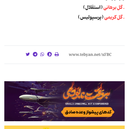
. گل برهانی
( استقلال )
. گل کریمی
( پرسپولیس )