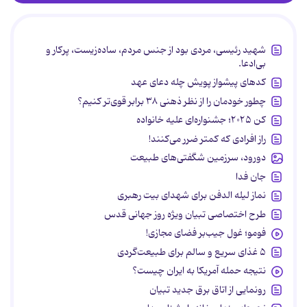
شهید رئیسی، مردی بود از جنس مردم، ساده‌زیست، پرکار و
بی‌ادعا.
کدهای پیشواز پویش چله دعای عهد
چطور خودمان را از نظر ذهنی ۳۸ برابر قوی‌تر کنیم؟
کن ۲۰۲۵؛ جشنواره‌ای علیه خانواده
راز افرادی که کمتر ضرر می‌کنند!
دورود، سرزمین شگفتی‌های طبیعت
جان فدا
نماز لیله الدفن برای شهدای بیت رهبری
طرح اختصاصی تبیان ویژه روز جهانی قدس
فومو؛ غول جیب‌بر فضای مجازی!
۵ غذای سریع و سالم برای طبیعت‌گردی
نتیجه حمله آمریکا به ایران چیست؟
رونمایی از اتاق برق جدید تبیان