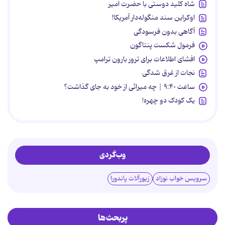
شاه کلید دوستی با حضرت امیر
اوکراین سند منگوله‌دار آمریکا!
آگاهی بدون فرسودگی
فرمول شکست پنتاگون
افشای اطلاعات برای ترور بارون ترامپ
نجات از غرق شدگی
ساعت ۹:۴۰ | چه میراثی از خود به جای گذاشت؟
یک کودک دو چهره!
وب‌گردی
سرویس خواب نوزاد
زیورآلات پاندورا
پربحث‌ها