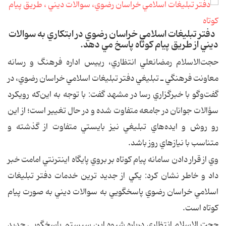
دفتر تبليغات اسلامي خراسان رضوي در ابتكاري به سوالات
ديني از طريق پيام كوتاه پاسخ مي دهد.
حجت‌الاسلام رمضانعلي انتظاري، رييس اداره فرهنگ و رسانه
معاونت فرهنگي ـ تبليغي دفتر تبليغات اسلامي خراسان رضوي، در
گفت‌وگو با خبرگزاري رسا در مشهد گفت: با توجه به اين‌که رويکرد
سؤالات جوانان در جامعه متفاوت شده و در حال تغيير است؛ از اين
رو روش و ايده‌هاي تبليغي نيز بايستي متفاوت از گذشته و
متناسب با نيازهاي روز باشد.
وي از قرار دادن سامانه پيام كوتاه بر بروي پايگاه اينترنتي امامت خبر
داد و خاطر نشان كرد: يكي از جديد ترين خدمات دفتر تبليغات
اسلامي خراسان رضوي پاسخگويي به سوالات ديني به صورت پيام
كوتاه است.
حجت الاسلام انتظاري درباره شيوه اين سيستم پاسخگويي جديد