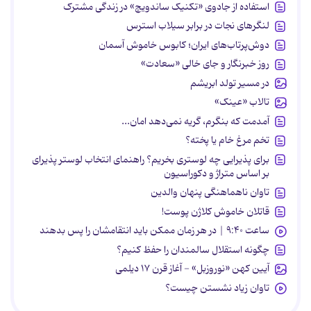
استفاده از جادوی «تکنیک ساندویچ» در زندگی مشترک
لنگرهای نجات در برابر سیلاب استرس
دوش‌پرتاب‌های ایران؛ کابوس خاموش آسمان
روز خبرنگار و جای خالی «سعادت»
در مسیر تولد ابریشم
تالاب «عینک»
آمدمت که بنگرم، گریه نمی‌دهد امان...
تخم مرغ خام یا پخته؟
برای پذیرایی چه لوستری بخریم؟ راهنمای انتخاب لوستر پذیرای
بر اساس متراژ و دکوراسیون
تاوان ناهماهنگی پنهان والدین
قاتلان خاموش کلاژن پوست!
ساعت ۹:۴۰ | در هر زمان ممکن باید انتقامشان را پس بدهند
چگونه استقلال سالمندان را حفظ کنیم؟
آیین کهن «نوروزبل» - آغاز قرن ۱۷ دیلمی
تاوان زیاد نشستن چیست؟