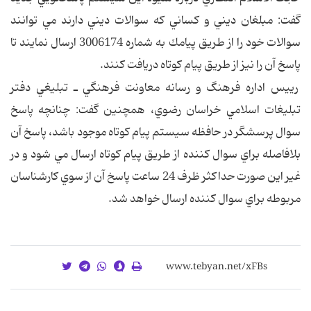
گفت: مبلغان ديني و كساني كه سوالات ديني دارند مي توانند
سوالات خود را از طريق پيامك به شماره 3006174 ارسال نمايند تا
پاسخ آن را نيز از طريق پيام كوتاه دريافت كنند.
رييس اداره فرهنگ و رسانه معاونت فرهنگي ـ تبليغي دفتر
تبليغات اسلامي خراسان رضوي، همچنين گفت: چنانچه پاسخ
سوال پرسشگر در حافظه سيستم پيام كوتاه موجود باشد، پاسخ آن
بلافاصله براي سوال كننده از طريق پيام كوتاه ارسال مي شود و در
غير اين صورت حداكثر ظرف 24 ساعت پاسخ آن از سوي كارشناسان
مربوطه براي سوال كننده ارسال خواهد شد.