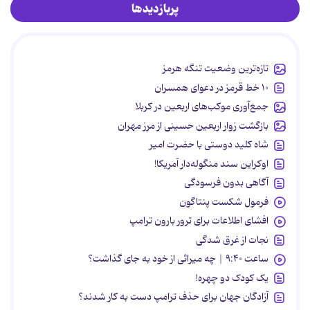
پربازدیدها
تازه‌ترین وضعیت تنگه هرمز
۱۰ خط قرمز در دعوای همسران
جمع‌آوری موکب‌های اربعین در کربلا
بازگشت زوار اربعین حسینی از مرز مهران
شاه کلید دوستی با حضرت امیر
اوکراین سند منگوله‌دار آمریکا!
آگاهی بدون فرسودگی
فرمول شکست پنتاگون
افشای اطلاعات برای ترور بارون ترامپ
نجات از غرق شدگی
ساعت ۹:۴۰ | چه میراثی از خود به جای گذاشت؟
یک کودک دو چهره!
آزادگان جهان برای حذف ترامپ دست به کار شدند؟