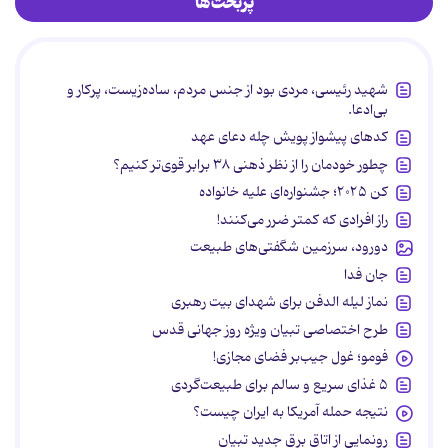
پربحث‌ها
شهید رئیسی، مردی بود از جنس مردم، ساده‌زیست، پرکار و
بی‌ادعا.
کدهای پیشواز پویش چله دعای عهد
چطور خودمان را از نظر ذهنی ۳۸ برابر قوی‌تر کنیم؟
کن ۲۰۲۵؛ جشنواره‌ای علیه خانواده
راز افرادی که کمتر ضرر می‌کنند!
دورود، سرزمین شگفتی‌های طبیعت
جان فدا
نماز لیله الدفن برای شهدای بیت رهبری
طرح اختصاصی تبیان ویژه روز جهانی قدس
فومو؛ غول جیب‌بر فضای مجازی!
۵ غذای سریع و سالم برای طبیعت‌گردی
نتیجه حمله آمریکا به ایران چیست؟
رونمایی از اتاق برق جدید تبیان